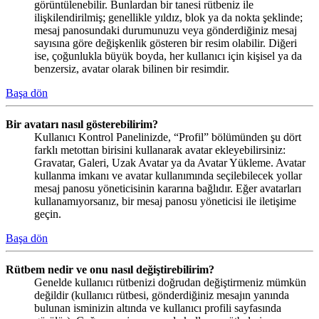
görüntülenebilir. Bunlardan bir tanesi rütbeniz ile
ilişkilendirilmiş; genellikle yıldız, blok ya da nokta şeklinde;
mesaj panosundaki durumunuzu veya gönderdiğiniz mesaj
sayısına göre değişkenlik gösteren bir resim olabilir. Diğeri
ise, çoğunlukla büyük boyda, her kullanıcı için kişisel ya da
benzersiz, avatar olarak bilinen bir resimdir.
Başa dön
Bir avatarı nasıl gösterebilirim?
Kullanıcı Kontrol Panelinizde, “Profil” bölümünden şu dört
farklı metottan birisini kullanarak avatar ekleyebilirsiniz:
Gravatar, Galeri, Uzak Avatar ya da Avatar Yükleme. Avatar
kullanma imkanı ve avatar kullanımında seçilebilecek yollar
mesaj panosu yöneticisinin kararına bağlıdır. Eğer avatarları
kullanamıyorsanız, bir mesaj panosu yöneticisi ile iletişime
geçin.
Başa dön
Rütbem nedir ve onu nasıl değiştirebilirim?
Genelde kullanıcı rütbenizi doğrudan değiştirmeniz mümkün
değildir (kullanıcı rütbesi, gönderdiğiniz mesajın yanında
bulunan isminizin altında ve kullanıcı profili sayfasında