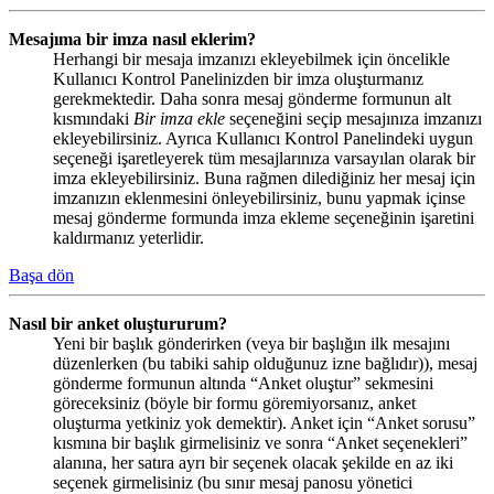
Mesajıma bir imza nasıl eklerim?
Herhangi bir mesaja imzanızı ekleyebilmek için öncelikle
Kullanıcı Kontrol Panelinizden bir imza oluşturmanız
gerekmektedir. Daha sonra mesaj gönderme formunun alt
kısmındaki
Bir imza ekle
seçeneğini seçip mesajınıza imzanızı
ekleyebilirsiniz. Ayrıca Kullanıcı Kontrol Panelindeki uygun
seçeneği işaretleyerek tüm mesajlarınıza varsayılan olarak bir
imza ekleyebilirsiniz. Buna rağmen dilediğiniz her mesaj için
imzanızın eklenmesini önleyebilirsiniz, bunu yapmak içinse
mesaj gönderme formunda imza ekleme seçeneğinin işaretini
kaldırmanız yeterlidir.
Başa dön
Nasıl bir anket oluştururum?
Yeni bir başlık gönderirken (veya bir başlığın ilk mesajını
düzenlerken (bu tabiki sahip olduğunuz izne bağlıdır)), mesaj
gönderme formunun altında “Anket oluştur” sekmesini
göreceksiniz (böyle bir formu göremiyorsanız, anket
oluşturma yetkiniz yok demektir). Anket için “Anket sorusu”
kısmına bir başlık girmelisiniz ve sonra “Anket seçenekleri”
alanına, her satıra ayrı bir seçenek olacak şekilde en az iki
seçenek girmelisiniz (bu sınır mesaj panosu yönetici