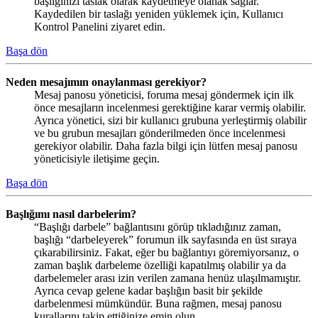
başlığınızı taslak olarak kaydetmeye olanak sağlar.
Kaydedilen bir taslağı yeniden yüklemek için, Kullanıcı
Kontrol Panelini ziyaret edin.
Başa dön
Neden mesajımın onaylanması gerekiyor?
Mesaj panosu yöneticisi, foruma mesaj göndermek için ilk
önce mesajların incelenmesi gerektiğine karar vermiş olabilir.
Ayrıca yönetici, sizi bir kullanıcı grubuna yerleştirmiş olabilir
ve bu grubun mesajları gönderilmeden önce incelenmesi
gerekiyor olabilir. Daha fazla bilgi için lütfen mesaj panosu
yöneticisiyle iletişime geçin.
Başa dön
Başlığımı nasıl darbelerim?
“Başlığı darbele” bağlantısını görüp tıkladığınız zaman,
başlığı “darbeleyerek” forumun ilk sayfasında en üst sıraya
çıkarabilirsiniz. Fakat, eğer bu bağlantıyı göremiyorsanız, o
zaman başlık darbeleme özelliği kapatılmış olabilir ya da
darbelemeler arası izin verilen zamana henüz ulaşılmamıştır.
Ayrıca cevap gelene kadar başlığın basit bir şekilde
darbelenmesi mümkündür. Buna rağmen, mesaj panosu
kurallarını takip ettiğinize emin olun.