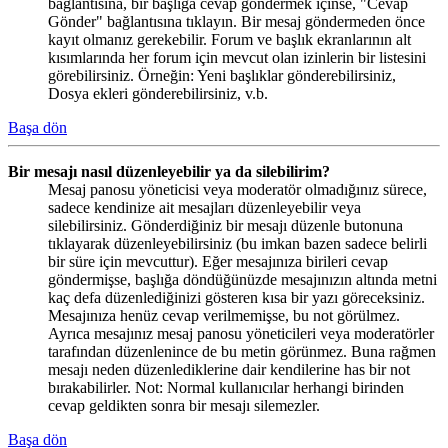
bağlantısına, bir başlığa cevap göndermek içinse, "Cevap
Gönder" bağlantısına tıklayın. Bir mesaj göndermeden önce
kayıt olmanız gerekebilir. Forum ve başlık ekranlarının alt
kısımlarında her forum için mevcut olan izinlerin bir listesini
görebilirsiniz. Örneğin: Yeni başlıklar gönderebilirsiniz,
Dosya ekleri gönderebilirsiniz, v.b.
Başa dön
Bir mesajı nasıl düzenleyebilir ya da silebilirim?
Mesaj panosu yöneticisi veya moderatör olmadığınız sürece,
sadece kendinize ait mesajları düzenleyebilir veya
silebilirsiniz. Gönderdiğiniz bir mesajı düzenle butonuna
tıklayarak düzenleyebilirsiniz (bu imkan bazen sadece belirli
bir süre için mevcuttur). Eğer mesajınıza birileri cevap
göndermişse, başlığa döndüğünüzde mesajınızın altında metni
kaç defa düzenlediğinizi gösteren kısa bir yazı göreceksiniz.
Mesajınıza henüz cevap verilmemişse, bu not görülmez.
Ayrıca mesajınız mesaj panosu yöneticileri veya moderatörler
tarafından düzenlenince de bu metin görünmez. Buna rağmen
mesajı neden düzenlediklerine dair kendilerine has bir not
bırakabilirler. Not: Normal kullanıcılar herhangi birinden
cevap geldikten sonra bir mesajı silemezler.
Başa dön