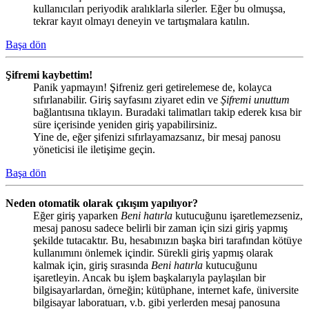
kullanıcıları periyodik aralıklarla silerler. Eğer bu olmuşsa,
tekrar kayıt olmayı deneyin ve tartışmalara katılın.
Başa dön
Şifremi kaybettim!
Panik yapmayın! Şifreniz geri getirelemese de, kolayca
sıfırlanabilir. Giriş sayfasını ziyaret edin ve
Şifremi unuttum
bağlantısına tıklayın. Buradaki talimatları takip ederek kısa bir
süre içerisinde yeniden giriş yapabilirsiniz.
Yine de, eğer şifenizi sıfırlayamazsanız, bir mesaj panosu
yöneticisi ile iletişime geçin.
Başa dön
Neden otomatik olarak çıkışım yapılıyor?
Eğer giriş yaparken
Beni hatırla
kutucuğunu işaretlemezseniz,
mesaj panosu sadece belirli bir zaman için sizi giriş yapmış
şekilde tutacaktır. Bu, hesabınızın başka biri tarafından kötüye
kullanımını önlemek içindir. Sürekli giriş yapmış olarak
kalmak için, giriş sırasında
Beni hatırla
kutucuğunu
işaretleyin. Ancak bu işlem başkalarıyla paylaşılan bir
bilgisayarlardan, örneğin; kütüphane, internet kafe, üniversite
bilgisayar laboratuarı, v.b. gibi yerlerden mesaj panosuna