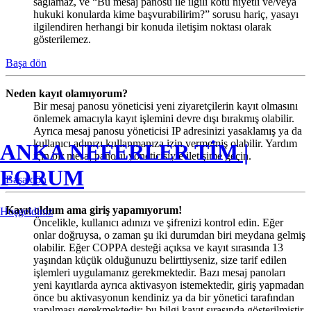
sağlamaz, ve “Bu mesaj panosu ile ilgili kötü niyetli ve/veya
hukuki konularda kime başvurabilirim?” sorusu hariç, yasayı
ilgilendiren herhangi bir konuda iletişim noktası olarak
gösterilemez.
Başa dön
Neden kayıt olamıyorum?
Bir mesaj panosu yöneticisi yeni ziyaretçilerin kayıt olmasını
önlemek amacıyla kayıt işlemini devre dışı bırakmış olabilir.
Ayrıca mesaj panosu yöneticisi IP adresinizi yasaklamış ya da
kullanıcı adınızı kullanmanıza izin vermemiş olabilir. Yardım
ANKA NEFERLER TİM |
için bir mesaj panosu yöneticisiyle iletişime geçin.
FORUM
Başa dön
Kayıt oldum ama giriş yapamıyorum!
Hoşgeldiniz
Öncelikle, kullanıcı adınızı ve şifrenizi kontrol edin. Eğer
onlar doğruysa, o zaman şu iki durumdan biri meydana gelmiş
olabilir. Eğer COPPA desteği açıksa ve kayıt sırasında 13
yaşından küçük olduğunuzu belirttiyseniz, size tarif edilen
işlemleri uygulamanız gerekmektedir. Bazı mesaj panoları
yeni kayıtlarda ayrıca aktivasyon istemektedir, giriş yapmadan
önce bu aktivasyonun kendiniz ya da bir yönetici tarafından
yapılması gerekmektedir; bu bilgi kayıt sırasında gösterilmiştir.