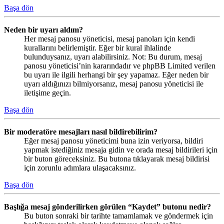
Başa dön
Neden bir uyarı aldım?
Her mesaj panosu yöneticisi, mesaj panoları için kendi
kurallarını belirlemiştir. Eğer bir kural ihlalinde
bulunduysanız, uyarı alabilirsiniz. Not: Bu durum, mesaj
panosu yöneticisi’nin kararındadır ve phpBB Limited verilen
bu uyarı ile ilgili herhangi bir şey yapamaz. Eğer neden bir
uyarı aldığınızı bilmiyorsanız, mesaj panosu yöneticisi ile
iletişime geçin.
Başa dön
Bir moderatöre mesajları nasıl bildirebilirim?
Eğer mesaj panosu yöneticimi buna izin veriyorsa, bildiri
yapmak istediğiniz mesaja gidin ve orada mesaj bildirileri için
bir buton göreceksiniz. Bu butona tıklayarak mesaj bildirisi
için zorunlu adımlara ulaşacaksınız.
Başa dön
Başlığa mesaj gönderilirken görülen “Kaydet” butonu nedir?
Bu buton sonraki bir tarihte tamamlamak ve göndermek için