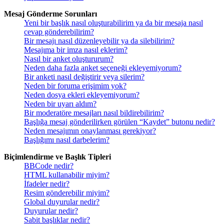
Mesaj Gönderme Sorunları
Yeni bir başlık nasıl oluşturabilirim ya da bir mesaja nasıl
cevap gönderebilirim?
Bir mesajı nasıl düzenleyebilir ya da silebilirim?
Mesajıma bir imza nasıl eklerim?
Nasıl bir anket oluştururum?
Neden daha fazla anket seçeneği ekleyemiyorum?
Bir anketi nasıl değiştirir veya silerim?
Neden bir foruma erişimim yok?
Neden dosya ekleri ekleyemiyorum?
Neden bir uyarı aldım?
Bir moderatöre mesajları nasıl bildirebilirim?
Başlığa mesaj gönderilirken görülen “Kaydet” butonu nedir?
Neden mesajımın onaylanması gerekiyor?
Başlığımı nasıl darbelerim?
Biçimlendirme ve Başlık Tipleri
BBCode nedir?
HTML kullanabilir miyim?
İfadeler nedir?
Resim gönderebilir miyim?
Global duyurular nedir?
Duyurular nedir?
Sabit başlıklar nedir?