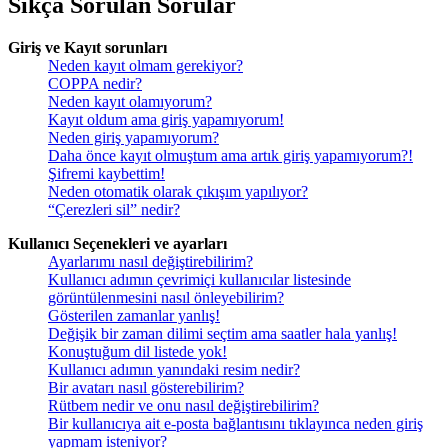
Sıkça Sorulan Sorular
Giriş ve Kayıt sorunları
Neden kayıt olmam gerekiyor?
COPPA nedir?
Neden kayıt olamıyorum?
Kayıt oldum ama giriş yapamıyorum!
Neden giriş yapamıyorum?
Daha önce kayıt olmuştum ama artık giriş yapamıyorum?!
Şifremi kaybettim!
Neden otomatik olarak çıkışım yapılıyor?
“Çerezleri sil” nedir?
Kullanıcı Seçenekleri ve ayarları
Ayarlarımı nasıl değiştirebilirim?
Kullanıcı adımın çevrimiçi kullanıcılar listesinde
görüntülenmesini nasıl önleyebilirim?
Gösterilen zamanlar yanlış!
Değişik bir zaman dilimi seçtim ama saatler hala yanlış!
Konuştuğum dil listede yok!
Kullanıcı adımın yanındaki resim nedir?
Bir avatarı nasıl gösterebilirim?
Rütbem nedir ve onu nasıl değiştirebilirim?
Bir kullanıcıya ait e-posta bağlantısını tıklayınca neden giriş
yapmam isteniyor?