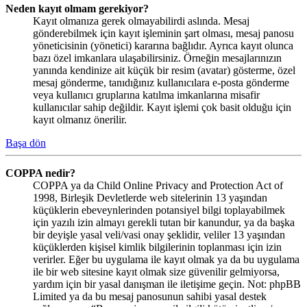
Neden kayıt olmam gerekiyor?
Kayıt olmanıza gerek olmayabilirdi aslında. Mesaj
gönderebilmek için kayıt işleminin şart olması, mesaj panosu
yöneticisinin (yönetici) kararına bağlıdır. Ayrıca kayıt olunca
bazı özel imkanlara ulaşabilirsiniz. Örneğin mesajlarınızın
yanında kendinize ait küçük bir resim (avatar) gösterme, özel
mesaj gönderme, tanıdığınız kullanıcılara e-posta gönderme
veya kullanıcı gruplarına katılma imkanlarına misafir
kullanıcılar sahip değildir. Kayıt işlemi çok basit olduğu için
kayıt olmanız önerilir.
Başa dön
COPPA nedir?
COPPA ya da Child Online Privacy and Protection Act of
1998, Birleşik Devletlerde web sitelerinin 13 yaşından
küçüklerin ebeveynlerinden potansiyel bilgi toplayabilmek
için yazılı izin almayı gerekli tutan bir kanundur, ya da başka
bir deyişle yasal veli/vasi onay şeklidir, veliler 13 yaşından
küçüklerden kişisel kimlik bilgilerinin toplanması için izin
verirler. Eğer bu uygulama ile kayıt olmak ya da bu uygulama
ile bir web sitesine kayıt olmak size güvenilir gelmiyorsa,
yardım için bir yasal danışman ile iletişime geçin. Not: phpBB
Limited ya da bu mesaj panosunun sahibi yasal destek