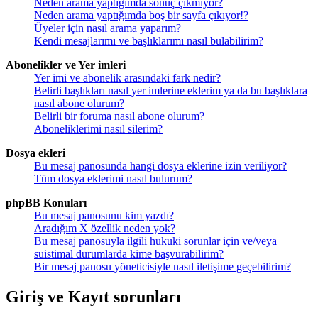
Neden arama yaptığımda sonuç çıkmıyor?
Neden arama yaptığımda boş bir sayfa çıkıyor!?
Üyeler için nasıl arama yaparım?
Kendi mesajlarımı ve başlıklarımı nasıl bulabilirim?
Abonelikler ve Yer imleri
Yer imi ve abonelik arasındaki fark nedir?
Belirli başlıkları nasıl yer imlerine eklerim ya da bu başlıklara
nasıl abone olurum?
Belirli bir foruma nasıl abone olurum?
Aboneliklerimi nasıl silerim?
Dosya ekleri
Bu mesaj panosunda hangi dosya eklerine izin veriliyor?
Tüm dosya eklerimi nasıl bulurum?
phpBB Konuları
Bu mesaj panosunu kim yazdı?
Aradığım X özellik neden yok?
Bu mesaj panosuyla ilgili hukuki sorunlar için ve/veya
suistimal durumlarda kime başvurabilirim?
Bir mesaj panosu yöneticisiyle nasıl iletişime geçebilirim?
Giriş ve Kayıt sorunları