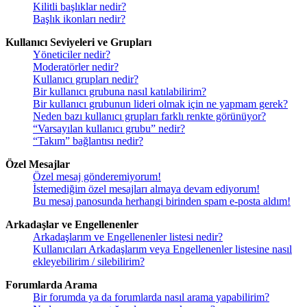
Kilitli başlıklar nedir?
Başlık ikonları nedir?
Kullanıcı Seviyeleri ve Grupları
Yöneticiler nedir?
Moderatörler nedir?
Kullanıcı grupları nedir?
Bir kullanıcı grubuna nasıl katılabilirim?
Bir kullanıcı grubunun lideri olmak için ne yapmam gerek?
Neden bazı kullanıcı grupları farklı renkte görünüyor?
“Varsayılan kullanıcı grubu” nedir?
“Takım” bağlantısı nedir?
Özel Mesajlar
Özel mesaj gönderemiyorum!
İstemediğim özel mesajları almaya devam ediyorum!
Bu mesaj panosunda herhangi birinden spam e-posta aldım!
Arkadaşlar ve Engellenenler
Arkadaşlarım ve Engellenenler listesi nedir?
Kullanıcıları Arkadaşlarım veya Engellenenler listesine nasıl
ekleyebilirim / silebilirim?
Forumlarda Arama
Bir forumda ya da forumlarda nasıl arama yapabilirim?