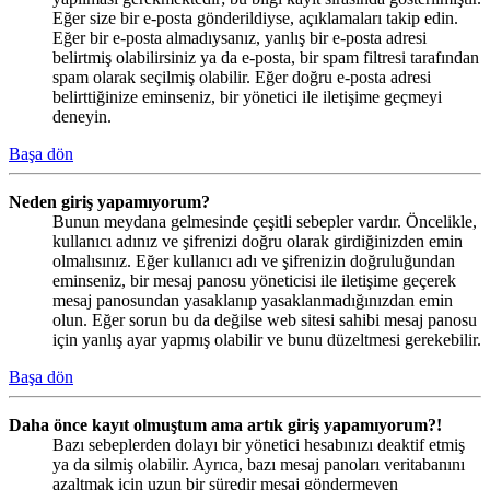
Eğer size bir e-posta gönderildiyse, açıklamaları takip edin.
Eğer bir e-posta almadıysanız, yanlış bir e-posta adresi
belirtmiş olabilirsiniz ya da e-posta, bir spam filtresi tarafından
spam olarak seçilmiş olabilir. Eğer doğru e-posta adresi
belirttiğinize eminseniz, bir yönetici ile iletişime geçmeyi
deneyin.
Başa dön
Neden giriş yapamıyorum?
Bunun meydana gelmesinde çeşitli sebepler vardır. Öncelikle,
kullanıcı adınız ve şifrenizi doğru olarak girdiğinizden emin
olmalısınız. Eğer kullanıcı adı ve şifrenizin doğruluğundan
eminseniz, bir mesaj panosu yöneticisi ile iletişime geçerek
mesaj panosundan yasaklanıp yasaklanmadığınızdan emin
olun. Eğer sorun bu da değilse web sitesi sahibi mesaj panosu
için yanlış ayar yapmış olabilir ve bunu düzeltmesi gerekebilir.
Başa dön
Daha önce kayıt olmuştum ama artık giriş yapamıyorum?!
Bazı sebeplerden dolayı bir yönetici hesabınızı deaktif etmiş
ya da silmiş olabilir. Ayrıca, bazı mesaj panoları veritabanını
azaltmak için uzun bir süredir mesaj göndermeyen