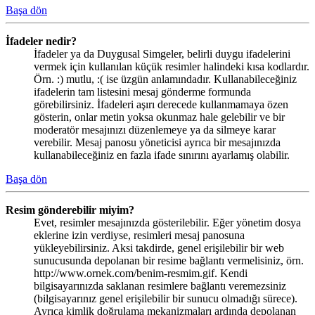
Başa dön
İfadeler nedir?
İfadeler ya da Duygusal Simgeler, belirli duygu ifadelerini
vermek için kullanılan küçük resimler halindeki kısa kodlardır.
Örn. :) mutlu, :( ise üzgün anlamındadır. Kullanabileceğiniz
ifadelerin tam listesini mesaj gönderme formunda
görebilirsiniz. İfadeleri aşırı derecede kullanmamaya özen
gösterin, onlar metin yoksa okunmaz hale gelebilir ve bir
moderatör mesajınızı düzenlemeye ya da silmeye karar
verebilir. Mesaj panosu yöneticisi ayrıca bir mesajınızda
kullanabileceğiniz en fazla ifade sınırını ayarlamış olabilir.
Başa dön
Resim gönderebilir miyim?
Evet, resimler mesajınızda gösterilebilir. Eğer yönetim dosya
eklerine izin verdiyse, resimleri mesaj panosuna
yükleyebilirsiniz. Aksi takdirde, genel erişilebilir bir web
sunucusunda depolanan bir resime bağlantı vermelisiniz, örn.
http://www.ornek.com/benim-resmim.gif. Kendi
bilgisayarınızda saklanan resimlere bağlantı veremezsiniz
(bilgisayarınız genel erişilebilir bir sunucu olmadığı sürece).
Ayrıca kimlik doğrulama mekanizmaları ardında depolanan