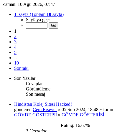
Zaman: 10 Ağu 2026, 07:47
1
. sayfa (Toplam
10
sayfa)
Sayfaya geç:
1
2
3
4
5
…
10
Sonraki
Son Yazılar
Cevaplar
Görüntüleme
Son mesaj
Hindistan Kolej Sitesi Hacked!
gönderen
Cem Ersever
» 05 Şub 2024, 18:48 » forum
GÖVDE GÖSTERİSİ
»
GÖVDE GÖSTERİSİ
Rating: 16.67%
3
Cevaplar