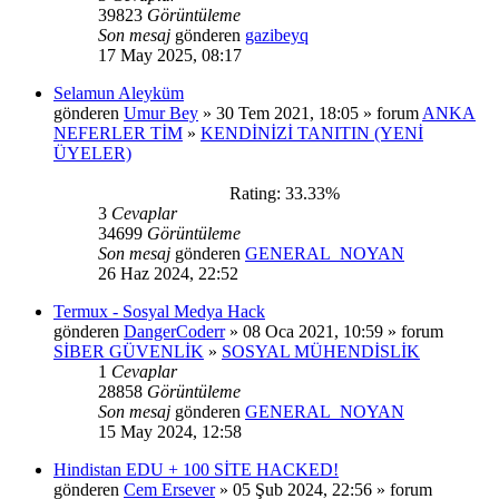
39823
Görüntüleme
Son mesaj
gönderen
gazibeyq
17 May 2025, 08:17
Selamun Aleyküm
gönderen
Umur Bey
» 30 Tem 2021, 18:05 » forum
ANKA
NEFERLER TİM
»
KENDİNİZİ TANITIN (YENİ
ÜYELER)
Rating: 33.33%
3
Cevaplar
34699
Görüntüleme
Son mesaj
gönderen
GENERAL_NOYAN
26 Haz 2024, 22:52
Termux - Sosyal Medya Hack
gönderen
DangerCoderr
» 08 Oca 2021, 10:59 » forum
SİBER GÜVENLİK
»
SOSYAL MÜHENDİSLİK
1
Cevaplar
28858
Görüntüleme
Son mesaj
gönderen
GENERAL_NOYAN
15 May 2024, 12:58
Hindistan EDU + 100 SİTE HACKED!
gönderen
Cem Ersever
» 05 Şub 2024, 22:56 » forum