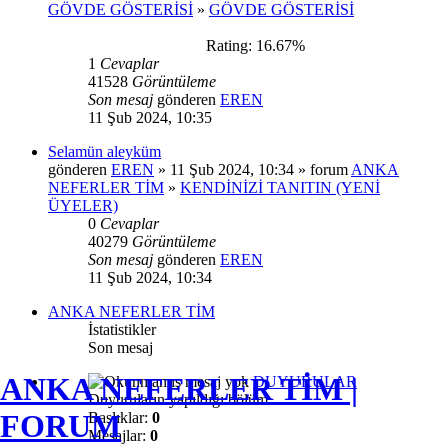
GÖVDE GÖSTERİSİ
»
GÖVDE GÖSTERİSİ
Rating: 16.67%
1
Cevaplar
41528
Görüntüleme
Son mesaj
gönderen
EREN
11 Şub 2024, 10:35
Selamün aleyküm
gönderen
EREN
» 11 Şub 2024, 10:34 » forum
ANKA
NEFERLER TİM
»
KENDİNİZİ TANITIN (YENİ
ÜYELER)
0
Cevaplar
40279
Görüntüleme
Son mesaj
gönderen
EREN
11 Şub 2024, 10:34
ANKA NEFERLER TİM
İstatistikler
Son mesaj
ANKA NEFERLER TİM |
DUYURULAR
Duyuruların yapıldığı bölüm.
FORUM
Başlıklar:
0
Mesajlar:
0