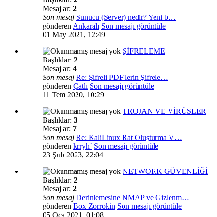
Mesajlar:
2
Son mesaj
Sunucu (Server) nedir? Yeni b…
gönderen
Ankaralı
Son mesajı görüntüle
01 May 2021, 12:49
ŞİFRELEME
Başlıklar:
2
Mesajlar:
4
Son mesaj
Re: Şifreli PDF'lerin Şifrele…
gönderen
Çatlı
Son mesajı görüntüle
11 Tem 2020, 10:29
TROJAN VE VİRÜSLER
Başlıklar:
3
Mesajlar:
7
Son mesaj
Re: KaliLinux Rat Oluşturma V…
gönderen
krryh`
Son mesajı görüntüle
23 Şub 2023, 22:04
NETWORK GÜVENLİĞİ
Başlıklar:
2
Mesajlar:
2
Son mesaj
Derinlemesine NMAP ve Gizlenm…
gönderen
Box Zorrokin
Son mesajı görüntüle
05 Oca 2021, 01:08