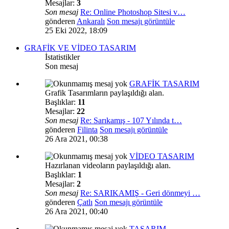
Mesajlar:
3
Son mesaj
Re: Online Photoshop Sitesi v…
gönderen
Ankaralı
Son mesajı görüntüle
25 Eki 2022, 18:09
GRAFİK VE VİDEO TASARIM
İstatistikler
Son mesaj
GRAFİK TASARIM
Grafik Tasarımların paylaşıldığı alan.
Başlıklar:
11
Mesajlar:
22
Son mesaj
Re: Sarıkamış - 107 Yılında t…
gönderen
Filinta
Son mesajı görüntüle
26 Ara 2021, 00:38
VİDEO TASARIM
Hazırlanan videoların paylaşıldığı alan.
Başlıklar:
1
Mesajlar:
2
Son mesaj
Re: SARIKAMIŞ - Geri dönmeyi …
gönderen
Çatlı
Son mesajı görüntüle
26 Ara 2021, 00:40
TASARIM