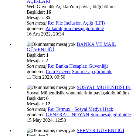
AÇIKLARI
Web Güvenlik Açıkları'nın paylaşıldığı bölüm.
Başlıklar:
16
Mesajlar:
35
Son mesaj
Re: File Inclusion Açığı (LFI)
gönderen
Ankaralı
Son mesajı görüntüle
16 Ara 2022, 20:34
BANKA VE MAİL
GÜVENLİĞİ
Başlıklar:
1
Mesajlar:
2
Son mesaj
Re: Banka Hesapları Güvenliği
gönderen
Cem Ersever
Son mesajı görüntüle
11 Tem 2020, 09:50
SOSYAL MÜHENDİSLİK
Sosyal Mühendislik yöntemlerinin paylaşıldığı bölüm.
Başlıklar:
6
Mesajlar:
12
Son mesaj
Re: Termux - Sosyal Medya Hack
gönderen
GENERAL_NOYAN
Son mesajı görüntüle
15 May 2024, 12:58
SERVER GÜVENLİĞİ
Başlıklar:
2