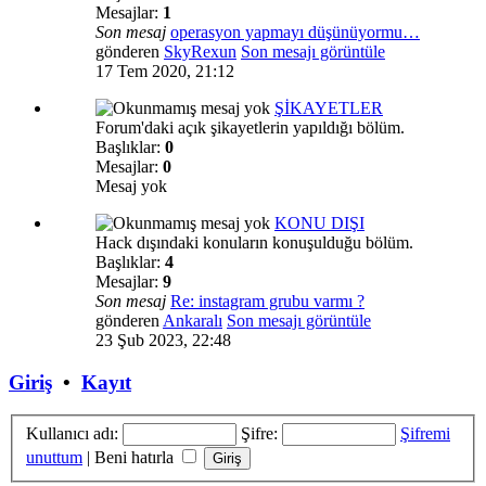
Mesajlar:
1
Son mesaj
operasyon yapmayı düşünüyormu…
gönderen
SkyRexun
Son mesajı görüntüle
17 Tem 2020, 21:12
ŞİKAYETLER
Forum'daki açık şikayetlerin yapıldığı bölüm.
Başlıklar:
0
Mesajlar:
0
Mesaj yok
KONU DIŞI
Hack dışındaki konuların konuşulduğu bölüm.
Başlıklar:
4
Mesajlar:
9
Son mesaj
Re: instagram grubu varmı ?
gönderen
Ankaralı
Son mesajı görüntüle
23 Şub 2023, 22:48
Giriş
•
Kayıt
Kullanıcı adı:
Şifre:
Şifremi
unuttum
|
Beni hatırla