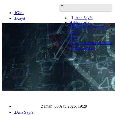
Giriş
Ana Sayfa
Kayıt
Hakkımızda
Misyon ve Vizyonumuz
SSS
Ara
Cevaplanmamış başlıklar
Aktif başlıklar
Zaman: 06 Ağu 2026, 19:29
Ana Sayfa