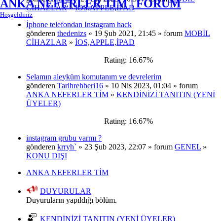
ANKA NEFERLER TİM | FORUM
CİHAZLAR
»
İOS,APPLE,İPAD
Hoşgeldiniz
İphone telefondan Instagram hack
gönderen
thedenizs
» 19 Şub 2021, 21:45 » forum
MOBİL
CİHAZLAR
»
İOS,APPLE,İPAD
Rating: 16.67%
Selamın aleyküm komutanım ve devrelerim
gönderen
Tarihrehberi16
» 10 Nis 2023, 01:04 » forum
ANKA NEFERLER TİM
»
KENDİNİZİ TANITIN (YENİ
ÜYELER)
Rating: 16.67%
instagram grubu varmı ?
gönderen
krryh`
» 23 Şub 2023, 22:07 » forum
GENEL
»
KONU DIŞI
ANKA NEFERLER TİM
DUYURULAR
Duyuruların yapıldığı bölüm.
KENDİNİZİ TANITIN (YENİ ÜYELER)