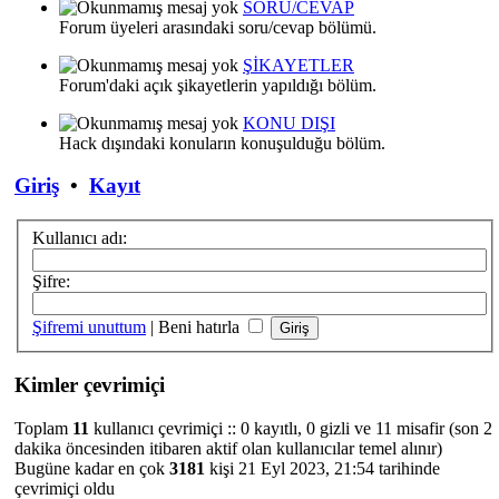
SORU/CEVAP
Forum üyeleri arasındaki soru/cevap bölümü.
ŞİKAYETLER
Forum'daki açık şikayetlerin yapıldığı bölüm.
KONU DIŞI
Hack dışındaki konuların konuşulduğu bölüm.
Giriş
•
Kayıt
Kullanıcı adı:
Şifre:
Şifremi unuttum
|
Beni hatırla
Kimler çevrimiçi
Toplam
11
kullanıcı çevrimiçi :: 0 kayıtlı, 0 gizli ve 11 misafir (son 2
dakika öncesinden itibaren aktif olan kullanıcılar temel alınır)
Bugüne kadar en çok
3181
kişi 21 Eyl 2023, 21:54 tarihinde
çevrimiçi oldu