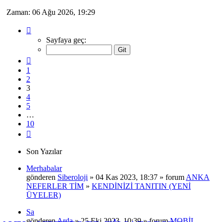
Zaman: 06 Ağu 2026, 19:29
3
.
sayfa
Sayfaya geç:
(Toplam
10
Önceki
sayfa)
1
2
3
4
5
…
10
Sonraki
Son Yazılar
Merhabalar
gönderen
Siberoloji
» 04 Kas 2023, 18:37 » forum
ANKA
NEFERLER TİM
»
KENDİNİZİ TANITIN (YENİ
ÜYELER)
Sa
gönderen
Arda
» 25 Eki 2023, 10:39 » forum
MOBİL