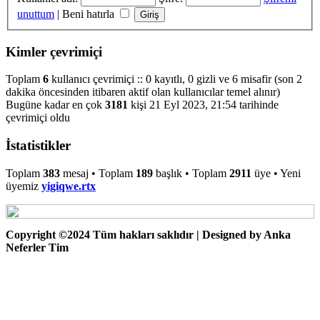
unuttum
|
Beni hatırla
Kimler çevrimiçi
Toplam
6
kullanıcı çevrimiçi :: 0 kayıtlı, 0 gizli ve 6 misafir (son 2
dakika öncesinden itibaren aktif olan kullanıcılar temel alınır)
Bugüne kadar en çok
3181
kişi 21 Eyl 2023, 21:54 tarihinde
çevrimiçi oldu
İstatistikler
Toplam
383
mesaj • Toplam
189
başlık • Toplam
2911
üye • Yeni
üyemiz
yigiqwe.rtx
Copyright ©2024 Tüm hakları saklıdır | Designed by Anka
Neferler Tim