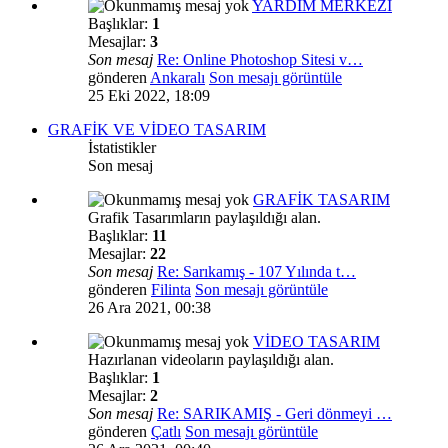
YARDIM MERKEZİ
Başlıklar:
1
Mesajlar:
3
Son mesaj
Re: Online Photoshop Sitesi v…
gönderen
Ankaralı
Son mesajı görüntüle
25 Eki 2022, 18:09
GRAFİK VE VİDEO TASARIM
İstatistikler
Son mesaj
GRAFİK TASARIM
Grafik Tasarımların paylaşıldığı alan.
Başlıklar:
11
Mesajlar:
22
Son mesaj
Re: Sarıkamış - 107 Yılında t…
gönderen
Filinta
Son mesajı görüntüle
26 Ara 2021, 00:38
VİDEO TASARIM
Hazırlanan videoların paylaşıldığı alan.
Başlıklar:
1
Mesajlar:
2
Son mesaj
Re: SARIKAMIŞ - Geri dönmeyi …
gönderen
Çatlı
Son mesajı görüntüle