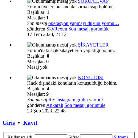
SORU/CEVAP
Forum üyeleri arasındaki soru/cevap bölümü.
Başlıklar:
1
Mesajlar:
1
Son mesaj
operasyon yapmayı düşünüyormu…
gönderen
SkyRexun
Son mesajı görüntüle
17 Tem 2020, 21:12
ŞİKAYETLER
Forum'daki açık şikayetlerin yapıldığı bölüm.
Başlıklar:
0
Mesajlar:
0
Mesaj yok
KONU DIŞI
Hack dışındaki konuların konuşulduğu bölüm.
Başlıklar:
4
Mesajlar:
9
Son mesaj
Re: instagram grubu varmı ?
gönderen
Ankaralı
Son mesajı görüntüle
23 Şub 2023, 22:48
Giriş
•
Kayıt
Kullanıcı adı:
Şifre:
Şifremi