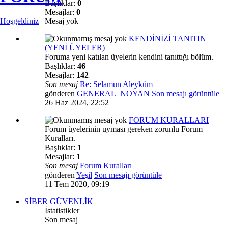
Başlıklar:
0
Mesajlar:
0
Mesaj yok
Hoşgeldiniz
KENDİNİZİ TANITIN
(YENİ ÜYELER)
Foruma yeni katılan üyelerin kendini tanıttığı bölüm.
Başlıklar:
46
Mesajlar:
142
Son mesaj
Re: Selamun Aleyküm
gönderen
GENERAL_NOYAN
Son mesajı görüntüle
26 Haz 2024, 22:52
FORUM KURALLARI
Forum üyelerinin uyması gereken zorunlu Forum
Kuralları.
Başlıklar:
1
Mesajlar:
1
Son mesaj
Forum Kuralları
gönderen
Yeşil
Son mesajı görüntüle
11 Tem 2020, 09:19
SİBER GÜVENLİK
İstatistikler
Son mesaj