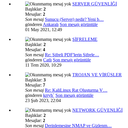
SERVER GÜVENLİĞİ
Başlıklar:
2
Mesajlar:
2
Son mesaj
Sunucu (Server) nedir? Yeni b…
gönderen
Ankaralı
Son mesajı görüntüle
01 May 2021, 12:49
ŞİFRELEME
Başlıklar:
2
Mesajlar:
4
Son mesaj
Re: Şifreli PDF'lerin Şifrele…
gönderen
Çatlı
Son mesajı görüntüle
11 Tem 2020, 10:29
TROJAN VE VİRÜSLER
Başlıklar:
3
Mesajlar:
7
Son mesaj
Re: KaliLinux Rat Oluşturma V…
gönderen
krryh`
Son mesajı görüntüle
23 Şub 2023, 22:04
NETWORK GÜVENLİĞİ
Başlıklar:
2
Mesajlar:
2
Son mesaj
Derinlemesine NMAP ve Gizlenm…