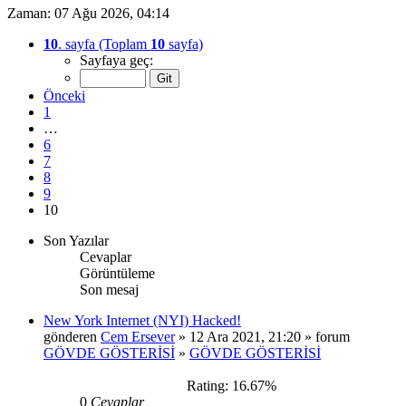
Zaman: 07 Ağu 2026, 04:14
10
. sayfa (Toplam
10
sayfa)
Sayfaya geç:
Önceki
1
…
6
7
8
9
10
Son Yazılar
Cevaplar
Görüntüleme
Son mesaj
New York Internet (NYI) Hacked!
gönderen
Cem Ersever
» 12 Ara 2021, 21:20 » forum
GÖVDE GÖSTERİSİ
»
GÖVDE GÖSTERİSİ
Rating: 16.67%
0
Cevaplar