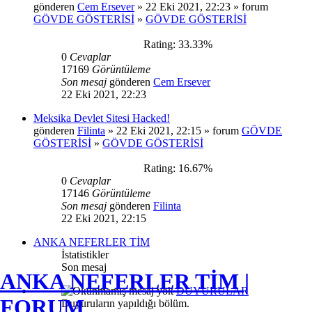
gönderen
Cem Ersever
» 22 Eki 2021, 22:23 » forum
GÖVDE GÖSTERİSİ
»
GÖVDE GÖSTERİSİ
Rating: 33.33%
0
Cevaplar
17169
Görüntüleme
Son mesaj
gönderen
Cem Ersever
22 Eki 2021, 22:23
Meksika Devlet Sitesi Hacked!
gönderen
Filinta
» 22 Eki 2021, 22:15 » forum
GÖVDE
GÖSTERİSİ
»
GÖVDE GÖSTERİSİ
Rating: 16.67%
0
Cevaplar
17146
Görüntüleme
Son mesaj
gönderen
Filinta
22 Eki 2021, 22:15
ANKA NEFERLER TİM
İstatistikler
Son mesaj
ANKA NEFERLER TİM |
DUYURULAR
FORUM
Duyuruların yapıldığı bölüm.