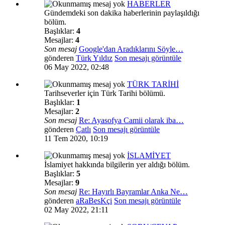
HABERLER
Gündemdeki son dakika haberlerinin paylaşıldığı
bölüm.
Başlıklar:
4
Mesajlar:
4
Son mesaj
Google'dan Aradıklarını Söyle…
gönderen
Türk Yıldız
Son mesajı görüntüle
06 May 2022, 02:48
TÜRK TARİHİ
Tarihseverler için Türk Tarihi bölümü.
Başlıklar:
1
Mesajlar:
2
Son mesaj
Re: Ayasofya Camii olarak iba…
gönderen
Çatlı
Son mesajı görüntüle
11 Tem 2020, 10:19
İSLAMİYET
İslamiyet hakkında bilgilerin yer aldığı bölüm.
Başlıklar:
5
Mesajlar:
9
Son mesaj
Re: Hayırlı Bayramlar Anka Ne…
gönderen
aRaBesKçi
Son mesajı görüntüle
02 May 2022, 21:11