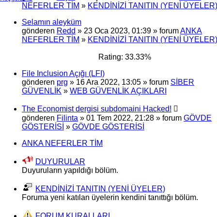
NEFERLER TİM
»
KENDİNİZİ TANITIN (YENİ ÜYELER
Selamın aleyküm
gönderen
Redd
» 23 Oca 2023, 01:39 » forum
ANKA
NEFERLER TİM
»
KENDİNİZİ TANITIN (YENİ ÜYELER
Rating: 33.33%
File Inclusion Açığı (LFI)
gönderen
prg
» 16 Ara 2022, 13:05 » forum
SİBER
GÜVENLİK
»
WEB GÜVENLİK AÇIKLARI
The Economist dergisi subdomaini Hacked!
gönderen
Filinta
» 01 Tem 2022, 21:28 » forum
GÖVDE
GÖSTERİSİ
»
GÖVDE GÖSTERİSİ
ANKA NEFERLER TİM
DUYURULAR
Duyuruların yapıldığı bölüm.
KENDİNİZİ TANITIN (YENİ ÜYELER)
Foruma yeni katılan üyelerin kendini tanıttığı bölüm.
FORUM KURALLARI