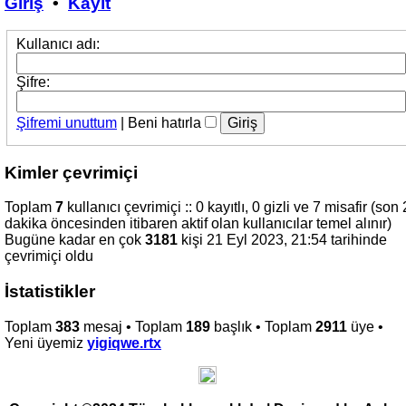
Giriş
•
Kayıt
Kullanıcı adı:
Şifre:
Şifremi unuttum
|
Beni hatırla
Kimler çevrimiçi
Toplam
7
kullanıcı çevrimiçi :: 0 kayıtlı, 0 gizli ve 7 misafir (son 
dakika öncesinden itibaren aktif olan kullanıcılar temel alınır)
Bugüne kadar en çok
3181
kişi 21 Eyl 2023, 21:54 tarihinde
çevrimiçi oldu
İstatistikler
Toplam
383
mesaj • Toplam
189
başlık • Toplam
2911
üye •
Yeni üyemiz
yigiqwe.rtx