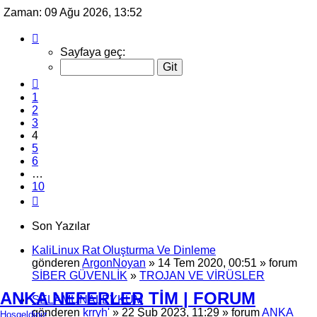
Zaman: 09 Ağu 2026, 13:52
4
.
sayfa
Sayfaya geç:
(Toplam
10
Önceki
sayfa)
1
2
3
4
5
6
…
10
Sonraki
Son Yazılar
KaliLinux Rat Oluşturma Ve Dinleme
gönderen
ArgonNoyan
» 14 Tem 2020, 00:51 » forum
SİBER GÜVENLİK
»
TROJAN VE VİRÜSLER
ANKA NEFERLER TİM | FORUM
SELAMUNALEYKÜM
gönderen
krryh'
» 22 Şub 2023, 11:29 » forum
ANKA
Hoşgeldiniz