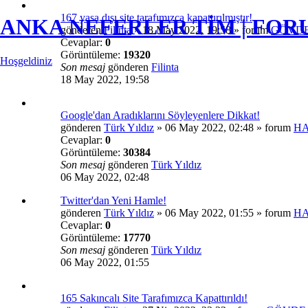
167 yasa dışı site tarafımızca kapattırılmıştır!
ANKA NEFERLER TİM | FO
gönderen
Filinta
»
18 May 2022, 19:58
» forum
GÖVDE
Cevaplar:
0
Görüntüleme:
19320
Hoşgeldiniz
Son mesaj
gönderen
Filinta
18 May 2022, 19:58
Google'dan Aradıklarını Söyleyenlere Dikkat!
gönderen
Türk Yıldız
»
06 May 2022, 02:48
» forum
H
Cevaplar:
0
Görüntüleme:
30384
Son mesaj
gönderen
Türk Yıldız
06 May 2022, 02:48
Twitter'dan Yeni Hamle!
gönderen
Türk Yıldız
»
06 May 2022, 01:55
» forum
H
Cevaplar:
0
Görüntüleme:
17770
Son mesaj
gönderen
Türk Yıldız
06 May 2022, 01:55
165 Sakıncalı Site Tarafımızca Kapattırıldı!