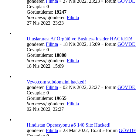
gönderen
Filinta
»
27 Nis 2022, 23:23
» forum
GÖVDE 
Cevaplar:
0
Görüntüleme:
19247
Son mesaj
gönderen
Filinta
27 Nis 2022, 23:23
Uluslararası Af Örgütü ve Business Insider HACKED!
gönderen
Filinta
»
18 Nis 2022, 15:09
» forum
GÖVDE 
Cevaplar:
0
Görüntüleme:
18888
Son mesaj
gönderen
Filinta
18 Nis 2022, 15:09
Vevo.com subdomaini hacked!
gönderen
Filinta
»
02 Nis 2022, 22:27
» forum
GÖVDE 
Cevaplar:
0
Görüntüleme:
19655
Son mesaj
gönderen
Filinta
02 Nis 2022, 22:27
Hindistan Operasyonu #5 140 Site Hacked!
gönderen
Filinta
»
23 Mar 2022, 16:24
» forum
GÖVDE
Cevaplar:
0