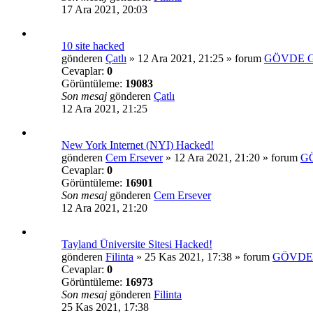
17 Ara 2021, 20:03
10 site hacked
gönderen
Çatlı
»
12 Ara 2021, 21:25
» forum
GÖVDE G
Cevaplar:
0
Görüntüleme:
19083
Son mesaj
gönderen
Çatlı
12 Ara 2021, 21:25
New York Internet (NYI) Hacked!
gönderen
Cem Ersever
»
12 Ara 2021, 21:20
» forum
G
Cevaplar:
0
Görüntüleme:
16901
Son mesaj
gönderen
Cem Ersever
12 Ara 2021, 21:20
Tayland Üniversite Sitesi Hacked!
gönderen
Filinta
»
25 Kas 2021, 17:38
» forum
GÖVDE 
Cevaplar:
0
Görüntüleme:
16973
Son mesaj
gönderen
Filinta
25 Kas 2021, 17:38