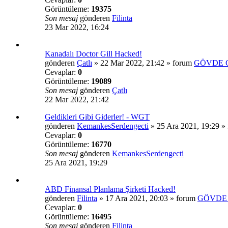
Görüntüleme:
19375
Son mesaj
gönderen
Filinta
23 Mar 2022, 16:24
Kanadalı Doctor Gill Hacked!
gönderen
Çatlı
»
22 Mar 2022, 21:42
» forum
GÖVDE 
Cevaplar:
0
Görüntüleme:
19089
Son mesaj
gönderen
Çatlı
22 Mar 2022, 21:42
Geldikleri Gibi Giderler! - WGT
gönderen
KemankesSerdengecti
»
25 Ara 2021, 19:29
» 
Cevaplar:
0
Görüntüleme:
16770
Son mesaj
gönderen
KemankesSerdengecti
25 Ara 2021, 19:29
ABD Finansal Planlama Şirketi Hacked!
gönderen
Filinta
»
17 Ara 2021, 20:03
» forum
GÖVDE 
Cevaplar:
0
Görüntüleme:
16495
Son mesaj
gönderen
Filinta