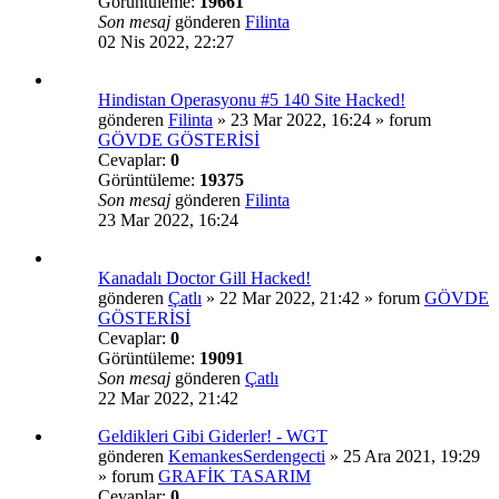
Görüntüleme:
19661
Son mesaj
gönderen
Filinta
02 Nis 2022, 22:27
Hindistan Operasyonu #5 140 Site Hacked!
gönderen
Filinta
»
23 Mar 2022, 16:24
» forum
GÖVDE GÖSTERİSİ
Cevaplar:
0
Görüntüleme:
19375
Son mesaj
gönderen
Filinta
23 Mar 2022, 16:24
Kanadalı Doctor Gill Hacked!
gönderen
Çatlı
»
22 Mar 2022, 21:42
» forum
GÖVDE
GÖSTERİSİ
Cevaplar:
0
Görüntüleme:
19091
Son mesaj
gönderen
Çatlı
22 Mar 2022, 21:42
Geldikleri Gibi Giderler! - WGT
gönderen
KemankesSerdengecti
»
25 Ara 2021, 19:29
» forum
GRAFİK TASARIM
Cevaplar:
0