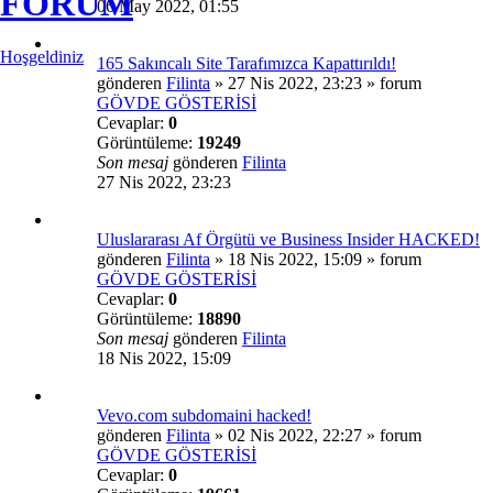
FORUM
06 May 2022, 01:55
Hoşgeldiniz
165 Sakıncalı Site Tarafımızca Kapattırıldı!
gönderen
Filinta
»
27 Nis 2022, 23:23
» forum
GÖVDE GÖSTERİSİ
Cevaplar:
0
Görüntüleme:
19249
Son mesaj
gönderen
Filinta
27 Nis 2022, 23:23
Uluslararası Af Örgütü ve Business Insider HACKED!
gönderen
Filinta
»
18 Nis 2022, 15:09
» forum
GÖVDE GÖSTERİSİ
Cevaplar:
0
Görüntüleme:
18890
Son mesaj
gönderen
Filinta
18 Nis 2022, 15:09
Vevo.com subdomaini hacked!
gönderen
Filinta
»
02 Nis 2022, 22:27
» forum
GÖVDE GÖSTERİSİ
Cevaplar:
0