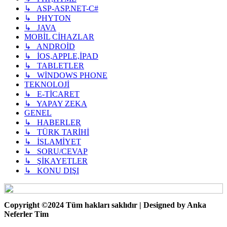
↳ ASP-ASP.NET-C#
↳ PHYTON
↳ JAVA
MOBİL CİHAZLAR
↳ ANDROİD
↳ İOS,APPLE,İPAD
↳ TABLETLER
↳ WİNDOWS PHONE
TEKNOLOJİ
↳ E-TİCARET
↳ YAPAY ZEKA
GENEL
↳ HABERLER
↳ TÜRK TARİHİ
↳ İSLAMİYET
↳ SORU/CEVAP
↳ ŞİKAYETLER
↳ KONU DIŞI
Copyright ©2024 Tüm hakları saklıdır | Designed by Anka
Neferler Tim