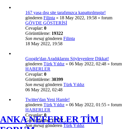
167 yasa dışı site tarafımızca kapattırılmıştır!
gönderen
Filinta
»
18 May 2022, 19:58
» forum
GÖVDE GÖSTERİSİ
Cevaplar:
0
Görüntüleme:
19322
Son mesaj
gönderen
Filinta
18 May 2022, 19:58
Google'dan Aradıklarını Söyleyenlere Dikkat!
gönderen
Türk Yıldız
»
06 May 2022, 02:48
» forum
HABERLER
Cevaplar:
0
Görüntüleme:
30399
Son mesaj
gönderen
Türk Yıldız
06 May 2022, 02:48
Twitter'dan Yeni Hamle!
gönderen
Türk Yıldız
»
06 May 2022, 01:55
» forum
HABERLER
Cevaplar:
0
ANKA NEFERLER TİM |
Görüntüleme:
17772
Son mesaj
gönderen
Türk Yıldız