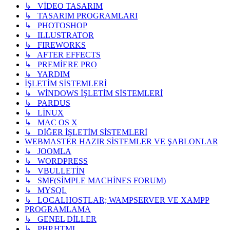
↳ VİDEO TASARIM
↳ TASARIM PROGRAMLARI
↳ PHOTOSHOP
↳ ILLUSTRATOR
↳ FIREWORKS
↳ AFTER EFFECTS
↳ PREMİERE PRO
↳ YARDIM
İŞLETİM SİSTEMLERİ
↳ WİNDOWS İŞLETİM SİSTEMLERİ
↳ PARDUS
↳ LİNUX
↳ MAC OS X
↳ DİĞER İŞLETİM SİSTEMLERİ
WEBMASTER HAZIR SİSTEMLER VE ŞABLONLAR
↳ JOOMLA
↳ WORDPRESS
↳ VBULLETİN
↳ SMF(SİMPLE MACHİNES FORUM)
↳ MYSQL
↳ LOCALHOSTLAR; WAMPSERVER VE XAMPP
PROGRAMLAMA
↳ GENEL DİLLER
↳ PHP,HTML