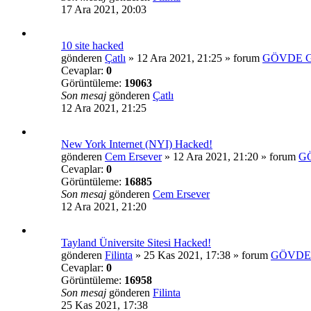
17 Ara 2021, 20:03
10 site hacked
gönderen
Çatlı
»
12 Ara 2021, 21:25
» forum
GÖVDE G
Cevaplar:
0
Görüntüleme:
19063
Son mesaj
gönderen
Çatlı
12 Ara 2021, 21:25
New York Internet (NYI) Hacked!
gönderen
Cem Ersever
»
12 Ara 2021, 21:20
» forum
G
Cevaplar:
0
Görüntüleme:
16885
Son mesaj
gönderen
Cem Ersever
12 Ara 2021, 21:20
Tayland Üniversite Sitesi Hacked!
gönderen
Filinta
»
25 Kas 2021, 17:38
» forum
GÖVDE 
Cevaplar:
0
Görüntüleme:
16958
Son mesaj
gönderen
Filinta
25 Kas 2021, 17:38