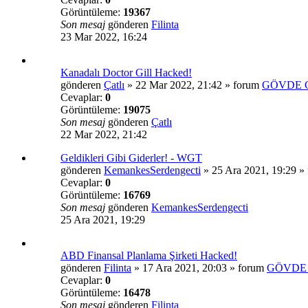
Görüntüleme:
19367
Son mesaj
gönderen
Filinta
23 Mar 2022, 16:24
Kanadalı Doctor Gill Hacked!
gönderen
Çatlı
»
22 Mar 2022, 21:42
» forum
GÖVDE 
Cevaplar:
0
Görüntüleme:
19075
Son mesaj
gönderen
Çatlı
22 Mar 2022, 21:42
Geldikleri Gibi Giderler! - WGT
gönderen
KemankesSerdengecti
»
25 Ara 2021, 19:29
» 
Cevaplar:
0
Görüntüleme:
16769
Son mesaj
gönderen
KemankesSerdengecti
25 Ara 2021, 19:29
ABD Finansal Planlama Şirketi Hacked!
gönderen
Filinta
»
17 Ara 2021, 20:03
» forum
GÖVDE 
Cevaplar:
0
Görüntüleme:
16478
Son mesaj
gönderen
Filinta