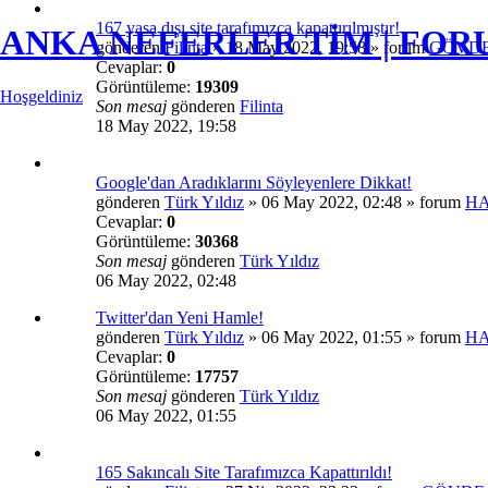
167 yasa dışı site tarafımızca kapattırılmıştır!
ANKA NEFERLER TİM | FO
gönderen
Filinta
»
18 May 2022, 19:58
» forum
GÖVDE
Cevaplar:
0
Görüntüleme:
19309
Hoşgeldiniz
Son mesaj
gönderen
Filinta
18 May 2022, 19:58
Google'dan Aradıklarını Söyleyenlere Dikkat!
gönderen
Türk Yıldız
»
06 May 2022, 02:48
» forum
H
Cevaplar:
0
Görüntüleme:
30368
Son mesaj
gönderen
Türk Yıldız
06 May 2022, 02:48
Twitter'dan Yeni Hamle!
gönderen
Türk Yıldız
»
06 May 2022, 01:55
» forum
H
Cevaplar:
0
Görüntüleme:
17757
Son mesaj
gönderen
Türk Yıldız
06 May 2022, 01:55
165 Sakıncalı Site Tarafımızca Kapattırıldı!