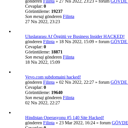
gönderen
Filinta
»
27 Nis 2022, 23:23
» forum
GÖVDE 
Cevaplar:
0
Görüntüleme:
19237
Son mesaj
gönderen
Filinta
27 Nis 2022, 23:23
Uluslararası Af Örgütü ve Business Insider HACKED!
gönderen
Filinta
»
18 Nis 2022, 15:09
» forum
GÖVDE 
Cevaplar:
0
Görüntüleme:
18871
Son mesaj
gönderen
Filinta
18 Nis 2022, 15:09
Vevo.com subdomaini hacked!
gönderen
Filinta
»
02 Nis 2022, 22:27
» forum
GÖVDE 
Cevaplar:
0
Görüntüleme:
19640
Son mesaj
gönderen
Filinta
02 Nis 2022, 22:27
Hindistan Operasyonu #5 140 Site Hacked!
gönderen
Filinta
»
23 Mar 2022, 16:24
» forum
GÖVDE
Cevaplar:
0