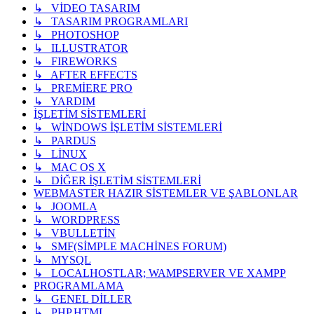
↳ VİDEO TASARIM
↳ TASARIM PROGRAMLARI
↳ PHOTOSHOP
↳ ILLUSTRATOR
↳ FIREWORKS
↳ AFTER EFFECTS
↳ PREMİERE PRO
↳ YARDIM
İŞLETİM SİSTEMLERİ
↳ WİNDOWS İŞLETİM SİSTEMLERİ
↳ PARDUS
↳ LİNUX
↳ MAC OS X
↳ DİĞER İŞLETİM SİSTEMLERİ
WEBMASTER HAZIR SİSTEMLER VE ŞABLONLAR
↳ JOOMLA
↳ WORDPRESS
↳ VBULLETİN
↳ SMF(SİMPLE MACHİNES FORUM)
↳ MYSQL
↳ LOCALHOSTLAR; WAMPSERVER VE XAMPP
PROGRAMLAMA
↳ GENEL DİLLER
↳ PHP,HTML