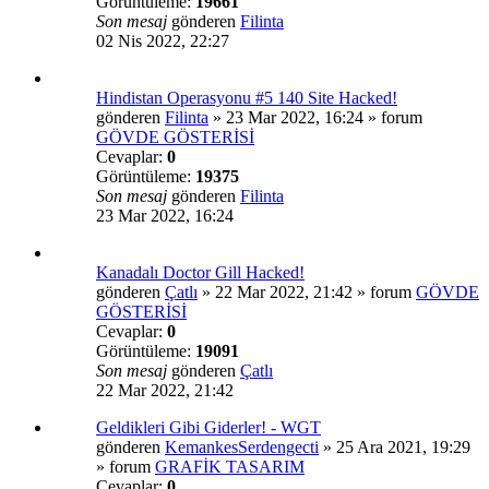
Görüntüleme:
19661
Son mesaj
gönderen
Filinta
02 Nis 2022, 22:27
Hindistan Operasyonu #5 140 Site Hacked!
gönderen
Filinta
»
23 Mar 2022, 16:24
» forum
GÖVDE GÖSTERİSİ
Cevaplar:
0
Görüntüleme:
19375
Son mesaj
gönderen
Filinta
23 Mar 2022, 16:24
Kanadalı Doctor Gill Hacked!
gönderen
Çatlı
»
22 Mar 2022, 21:42
» forum
GÖVDE
GÖSTERİSİ
Cevaplar:
0
Görüntüleme:
19091
Son mesaj
gönderen
Çatlı
22 Mar 2022, 21:42
Geldikleri Gibi Giderler! - WGT
gönderen
KemankesSerdengecti
»
25 Ara 2021, 19:29
» forum
GRAFİK TASARIM
Cevaplar:
0