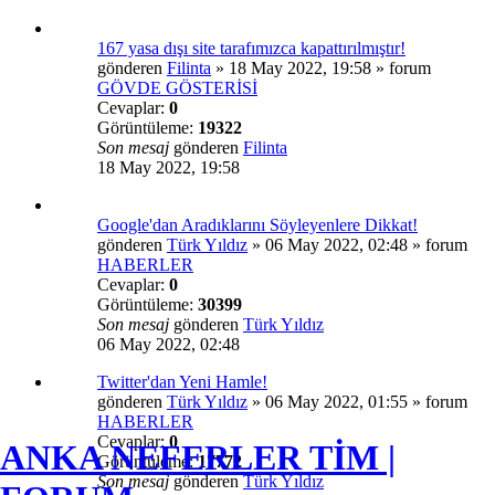
167 yasa dışı site tarafımızca kapattırılmıştır!
gönderen
Filinta
»
18 May 2022, 19:58
» forum
GÖVDE GÖSTERİSİ
Cevaplar:
0
Görüntüleme:
19322
Son mesaj
gönderen
Filinta
18 May 2022, 19:58
Google'dan Aradıklarını Söyleyenlere Dikkat!
gönderen
Türk Yıldız
»
06 May 2022, 02:48
» forum
HABERLER
Cevaplar:
0
Görüntüleme:
30399
Son mesaj
gönderen
Türk Yıldız
06 May 2022, 02:48
Twitter'dan Yeni Hamle!
gönderen
Türk Yıldız
»
06 May 2022, 01:55
» forum
HABERLER
Cevaplar:
0
ANKA NEFERLER TİM |
Görüntüleme:
17772
Son mesaj
gönderen
Türk Yıldız