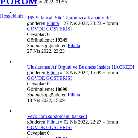
FORUM
06 May 2022, 01:55
Hoşgeldiniz
165 Sakıncalı Site Tarafımızca Kapattırıldı!
gönderen
Filinta
»
27 Nis 2022, 23:23
» forum
GÖVDE GÖSTERİSİ
Cevaplar:
0
Görüntüleme:
19249
Son mesaj
gönderen
Filinta
27 Nis 2022, 23:23
Uluslararası Af Örgütü ve Business Insider HACKED!
gönderen
Filinta
»
18 Nis 2022, 15:09
» forum
GÖVDE GÖSTERİSİ
Cevaplar:
0
Görüntüleme:
18890
Son mesaj
gönderen
Filinta
18 Nis 2022, 15:09
Vevo.com subdomaini hacked!
gönderen
Filinta
»
02 Nis 2022, 22:27
» forum
GÖVDE GÖSTERİSİ
Cevaplar:
0