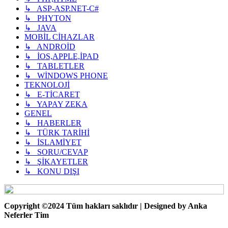
↳ ASP-ASP.NET-C#
↳ PHYTON
↳ JAVA
MOBİL CİHAZLAR
↳ ANDROİD
↳ İOS,APPLE,İPAD
↳ TABLETLER
↳ WİNDOWS PHONE
TEKNOLOJİ
↳ E-TİCARET
↳ YAPAY ZEKA
GENEL
↳ HABERLER
↳ TÜRK TARİHİ
↳ İSLAMİYET
↳ SORU/CEVAP
↳ ŞİKAYETLER
↳ KONU DIŞI
Copyright ©2024 Tüm hakları saklıdır | Designed by Anka
Neferler Tim