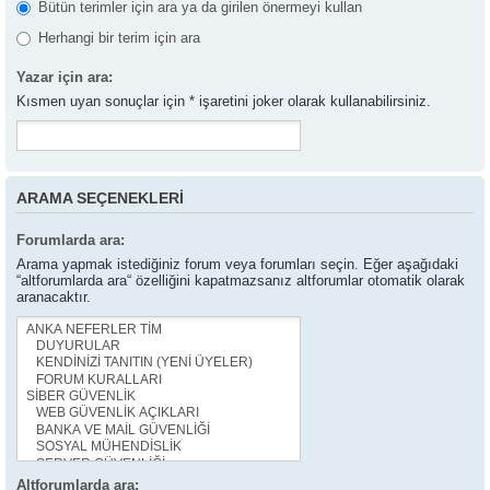
Bütün terimler için ara ya da girilen önermeyi kullan
Herhangi bir terim için ara
Yazar için ara:
Kısmen uyan sonuçlar için * işaretini joker olarak kullanabilirsiniz.
ARAMA SEÇENEKLERI
Forumlarda ara:
Arama yapmak istediğiniz forum veya forumları seçin. Eğer aşağıdaki
“altforumlarda ara“ özelliğini kapatmazsanız altforumlar otomatik olarak
aranacaktır.
Altforumlarda ara: