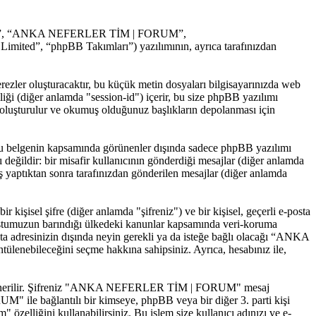
“bizim”, “ANKA NEFERLER TİM | FORUM”,
imited”, “phpBB Takımları”) yazılımının, ayrıca tarafınızdan
ler oluşturacaktır, bu küçük metin dosyaları bilgisayarınızda web
imliği (diğer anlamda "session-id") içerir, bu size phpBB yazılımı
uşturulur ve okumuş olduğunuz başlıkların depolanması için
belgenin kapsamında görünenler dışında sadece phpBB yazılımı
lı değildir: bir misafir kullanıcının gönderdiği mesajlar (diğer anlamda
aptıktan sonra tarafınızdan gönderilen mesajlar (diğer anlamda
 kişisel şifre (diğer anlamda "şifreniz") ve bir kişisel, geçerli e-posta
tumuzun barındığı ülkedeki kanunlar kapsamında veri-koruma
 adresinizin dışında neyin gerekli ya da isteğe bağlı olacağı “ANKA
lenebileceğini seçme hakkına sahipsiniz. Ayrıca, hesabınız ile,
amanız önerilir. Şifreniz "ANKA NEFERLER TİM | FORUM" mesaj
" ile bağlantılı bir kimseye, phpBB veya bir diğer 3. parti kişi
özelliğini kullanabilirsiniz. Bu işlem size kullanıcı adınızı ve e-