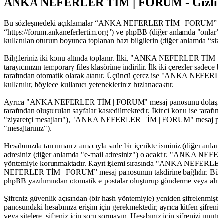
ANKA NEFERLER TİM | FORUM - Gizlilik
Bu sözleşmedeki açıklamalar “ANKA NEFERLER TİM | FORUM” mesa
“https://forum.ankaneferlertim.org”) ve phpBB (diğer anlamda "onla
kullanılan oturum boyunca toplanan bazı bilgilerin (diğer anlamda “sizi
Bilgileriniz iki konu altında toplanır. İlki, "ANKA NEFERLER TİM |
tarayıcınızın temporary files klasörüne indirilir. İlk iki çerezler sade
tarafından otomatik olarak atanır. Üçüncü çerez ise "ANKA NEFERLE
kullanılır, böylece kullanıcı yetenekleriniz hızlanacaktır.
Ayrıca "ANKA NEFERLER TİM | FORUM" mesaj panosunu dolaşırken ph
tarafından oluşturulan sayfalar kastedilmektedir. İkinci konu ise tarafın
"ziyaretçi mesajları"), "ANKA NEFERLER TİM | FORUM" mesaj panosuna
"mesajlarınız").
Hesabınızda tanınmanız amacıyla sade bir içerikte isminiz (diğer anlamda
adresiniz (diğer anlamda "e-mail adresiniz") olacaktır. "ANKA NE
yöntemiyle korunmaktadır. Kayıt işlemi sırasında "ANKA NEFERLER Tİ
NEFERLER TİM | FORUM” mesaj panosunun takdirine bağlıdır. Bütün bun
phpBB yazılımından otomatik e-postalar oluşturup gönderme veya alm
Şifreniz güvenlik açısından (bir hash yöntemiyle) yeniden şifrelenm
panosundaki hesabınıza erişim için gerekmektedir, ayrıca lütfen şif
veya sitelere, şifreniz için soru sormayın. Hesabınız için şifrenizi un