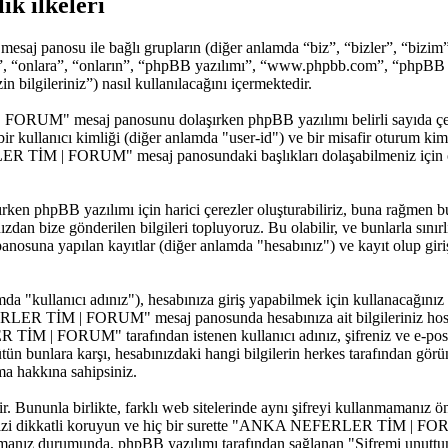
 ilkeleri
j panosu ile bağlı grupların (diğer anlamda “biz”, “bizler”, 
r”, “onlara”, “onların”, “phpBB yazılımı”, “www.phpbb.com”, “phpBB L
n bilgileriniz”) nasıl kullanılacağını içermektedir.
 FORUM" mesaj panosunu dolaşırken phpBB yazılımı belirli sayıda çerez
ce bir kullanıcı kimliği (diğer anlamda "user-id") ve bir misafir oturum k
R TİM | FORUM" mesaj panosundaki başlıkları dolaşabilmeniz için ol
pBB yazılımı için harici çerezler oluşturabiliriz, buna rağmen bu 
ızdan bize gönderilen bilgileri topluyoruz. Bu olabilir, ve bunlarla sınır
 yapılan kayıtlar (diğer anlamda "hesabınız") ve kayıt olup giriş y
 "kullanıcı adınız"), hesabınıza giriş yapabilmek için kullanacağınız bir
FERLER TİM | FORUM" mesaj panosunda hesabınıza ait bilgileriniz hos
M | FORUM" tarafından istenen kullanıcı adınız, şifreniz ve e-posta
lara karşı, hesabınızdaki hangi bilgilerin herkes tarafından görüntü
a hakkına sahipsiniz.
iştir. Bununla birlikte, farklı web sitelerinde aynı şifreyi kullanm
renizi dikkatli koruyun ve hiç bir surette "ANKA NEFERLER TİM | FORUM
utmanız durumunda, phpBB yazılımı tarafından sağlanan "Şifremi unuttum" 