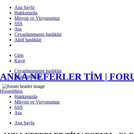
Ana Sayfa
Hakkımızda
Misyon ve Vizyonumuz
SSS
Ara
Cevaplanmamış başlıklar
Aktif başlıklar
Giriş
Kayıt
Cevaplanmamış başlıklar
ANKA NEFERLER TİM | FO
Aktif başlıklar
Hoşgeldiniz
Hakkımızda
Misyon ve Vizyonumuz
SSS
Ara
Ana Sayfa