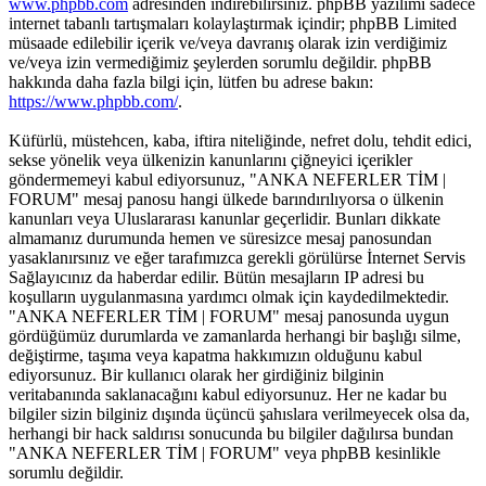
www.phpbb.com
adresinden indirebilirsiniz. phpBB yazılımı sadece
internet tabanlı tartışmaları kolaylaştırmak içindir; phpBB Limited
müsaade edilebilir içerik ve/veya davranış olarak izin verdiğimiz
ve/veya izin vermediğimiz şeylerden sorumlu değildir. phpBB
hakkında daha fazla bilgi için, lütfen bu adrese bakın:
https://www.phpbb.com/
.
Küfürlü, müstehcen, kaba, iftira niteliğinde, nefret dolu, tehdit edici,
sekse yönelik veya ülkenizin kanunlarını çiğneyici içerikler
göndermemeyi kabul ediyorsunuz, "ANKA NEFERLER TİM |
FORUM" mesaj panosu hangi ülkede barındırılıyorsa o ülkenin
kanunları veya Uluslararası kanunlar geçerlidir. Bunları dikkate
almamanız durumunda hemen ve süresizce mesaj panosundan
yasaklanırsınız ve eğer tarafımızca gerekli görülürse İnternet Servis
Sağlayıcınız da haberdar edilir. Bütün mesajların IP adresi bu
koşulların uygulanmasına yardımcı olmak için kaydedilmektedir.
"ANKA NEFERLER TİM | FORUM" mesaj panosunda uygun
gördüğümüz durumlarda ve zamanlarda herhangi bir başlığı silme,
değiştirme, taşıma veya kapatma hakkımızın olduğunu kabul
ediyorsunuz. Bir kullanıcı olarak her girdiğiniz bilginin
veritabanında saklanacağını kabul ediyorsunuz. Her ne kadar bu
bilgiler sizin bilginiz dışında üçüncü şahıslara verilmeyecek olsa da,
herhangi bir hack saldırısı sonucunda bu bilgiler dağılırsa bundan
"ANKA NEFERLER TİM | FORUM" veya phpBB kesinlikle
sorumlu değildir.