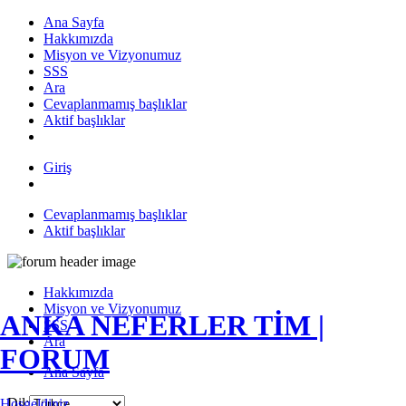
Ana Sayfa
Hakkımızda
Misyon ve Vizyonumuz
SSS
Ara
Cevaplanmamış başlıklar
Aktif başlıklar
Giriş
Cevaplanmamış başlıklar
Aktif başlıklar
Hakkımızda
Misyon ve Vizyonumuz
ANKA NEFERLER TİM |
SSS
Ara
FORUM
Ana Sayfa
Dil:
Hoşgeldiniz