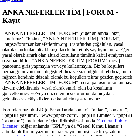
ANKA NEFERLER TİM | FORUM -
Kayıt
"ANKA NEFERLER TİM | FORUM" (diğer anlamda "biz",
"tarafımız", "bizim", "ANKA NEFERLER TİM | FORUM",
"https://forum.ankaneferlertim.org") tarafından çoğaltılan, yasal
olarak sınırlı olan alttaki koşulları kabul etmiş sayılıyorsunuz. Eğer
yasal olarak sınırlı olan alttaki koşulların tümünü kabul etmiyorsanız
o zaman lütfen "ANKA NEFERLER TİM | FORUM" mesaj
panosuna giriş yapmayın ve/veya kullanmayın. Biz bu koşulları
herhangi bir zamanda değiştirebiliriz ve sizi bilgilendirebiliriz, buna
rağmen kendiniz düzenli olarak bu koşulları tekrar gözden geçirerek
"ANKA NEFERLER TİM | FORUM" mesaj panosunu kullanmaya
devam edebilirsiniz, yasal olarak sınırlı olan bu koşulların
güncellenmesi ve/veya düzenlenmesi durumunda meydana
gelebilecek değişiklikleri de kabul etmiş sayılırsınız.
Forumlarımız phpBB (diğer anlamda “onlar”, “onlara”, “onların”,
“phpBB yazılımı”, “www.phpbb.com”, “phpBB Limited”, “phpBB
Takımları”) tarafından güçlendirilmiştir -ki bu da “
General Public
License
” (diğer anlamda “GPL” ya da “Genel Kamu Lisansı”)
altında bir forum yazılımı olarak yayınlanmıştır ve bu yazılımı