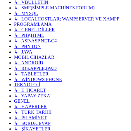
↳ VBULLETİN
↳ SMF(SİMPLE MACHİNES FORUM)
↳ MYSQL
↳ LOCALHOSTLAR; WAMPSERVER VE XAMPP
PROGRAMLAMA
↳ GENEL DİLLER
↳ PHP,HTML
↳ ASP-ASP.NET-C#
↳ PHYTON
↳ JAVA
MOBİL CİHAZLAR
↳ ANDROİD
↳ İOS,APPLE,İPAD
↳ TABLETLER
↳ WİNDOWS PHONE
TEKNOLOJİ
↳ E-TİCARET
↳ YAPAY ZEKA
GENEL
↳ HABERLER
↳ TÜRK TARİHİ
↳ İSLAMİYET
↳ SORU/CEVAP
↳ ŞİKAYETLER