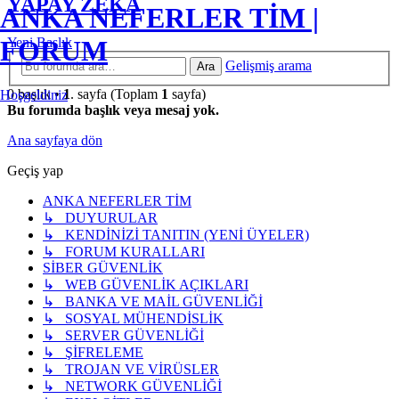
YAPAY ZEKA
ANKA NEFERLER TİM |
Yeni Başlık
FORUM
Gelişmiş arama
Ara
0 başlık •
1
. sayfa (Toplam
1
sayfa)
Hoşgeldiniz
Bu forumda başlık veya mesaj yok.
Ana sayfaya dön
Geçiş yap
ANKA NEFERLER TİM
↳ DUYURULAR
↳ KENDİNİZİ TANITIN (YENİ ÜYELER)
↳ FORUM KURALLARI
SİBER GÜVENLİK
↳ WEB GÜVENLİK AÇIKLARI
↳ BANKA VE MAİL GÜVENLİĞİ
↳ SOSYAL MÜHENDİSLİK
↳ SERVER GÜVENLİĞİ
↳ ŞİFRELEME
↳ TROJAN VE VİRÜSLER
↳ NETWORK GÜVENLİĞİ