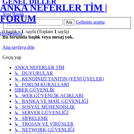
GENEL DİLLER
ANKA NEFERLER TİM |
Yeni Başlık
FORUM
Gelişmiş arama
Ara
0 başlık •
1
. sayfa (Toplam
1
sayfa)
Hoşgeldiniz
Bu forumda başlık veya mesaj yok.
Ana sayfaya dön
Geçiş yap
ANKA NEFERLER TİM
↳ DUYURULAR
↳ KENDİNİZİ TANITIN (YENİ ÜYELER)
↳ FORUM KURALLARI
SİBER GÜVENLİK
↳ WEB GÜVENLİK AÇIKLARI
↳ BANKA VE MAİL GÜVENLİĞİ
↳ SOSYAL MÜHENDİSLİK
↳ SERVER GÜVENLİĞİ
↳ ŞİFRELEME
↳ TROJAN VE VİRÜSLER
↳ NETWORK GÜVENLİĞİ