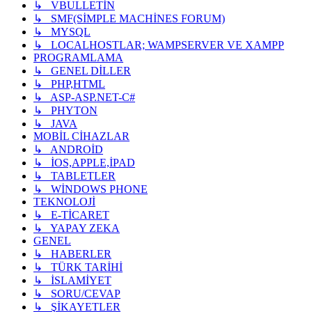
↳ VBULLETİN
↳ SMF(SİMPLE MACHİNES FORUM)
↳ MYSQL
↳ LOCALHOSTLAR; WAMPSERVER VE XAMPP
PROGRAMLAMA
↳ GENEL DİLLER
↳ PHP,HTML
↳ ASP-ASP.NET-C#
↳ PHYTON
↳ JAVA
MOBİL CİHAZLAR
↳ ANDROİD
↳ İOS,APPLE,İPAD
↳ TABLETLER
↳ WİNDOWS PHONE
TEKNOLOJİ
↳ E-TİCARET
↳ YAPAY ZEKA
GENEL
↳ HABERLER
↳ TÜRK TARİHİ
↳ İSLAMİYET
↳ SORU/CEVAP
↳ ŞİKAYETLER