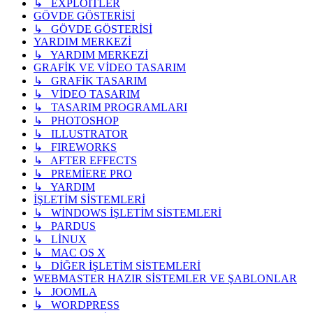
↳ EXPLOİTLER
GÖVDE GÖSTERİSİ
↳ GÖVDE GÖSTERİSİ
YARDIM MERKEZİ
↳ YARDIM MERKEZİ
GRAFİK VE VİDEO TASARIM
↳ GRAFİK TASARIM
↳ VİDEO TASARIM
↳ TASARIM PROGRAMLARI
↳ PHOTOSHOP
↳ ILLUSTRATOR
↳ FIREWORKS
↳ AFTER EFFECTS
↳ PREMİERE PRO
↳ YARDIM
İŞLETİM SİSTEMLERİ
↳ WİNDOWS İŞLETİM SİSTEMLERİ
↳ PARDUS
↳ LİNUX
↳ MAC OS X
↳ DİĞER İŞLETİM SİSTEMLERİ
WEBMASTER HAZIR SİSTEMLER VE ŞABLONLAR
↳ JOOMLA
↳ WORDPRESS