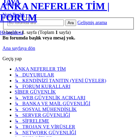
JAVA
ANKA NEFERLER TİM |
Yeni Başlık
FORUM
Gelişmiş arama
Ara
0 başlık •
1
. sayfa (Toplam
1
sayfa)
Hoşgeldiniz
Bu forumda başlık veya mesaj yok.
Ana sayfaya dön
Geçiş yap
ANKA NEFERLER TİM
↳ DUYURULAR
↳ KENDİNİZİ TANITIN (YENİ ÜYELER)
↳ FORUM KURALLARI
SİBER GÜVENLİK
↳ WEB GÜVENLİK AÇIKLARI
↳ BANKA VE MAİL GÜVENLİĞİ
↳ SOSYAL MÜHENDİSLİK
↳ SERVER GÜVENLİĞİ
↳ ŞİFRELEME
↳ TROJAN VE VİRÜSLER
↳ NETWORK GÜVENLİĞİ