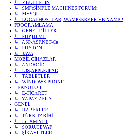
↳ VBULLETİN
↳ SMF(SİMPLE MACHİNES FORUM)
↳ MYSQL
↳ LOCALHOSTLAR; WAMPSERVER VE XAMPP
PROGRAMLAMA
↳ GENEL DİLLER
↳ PHP,HTML
↳ ASP-ASP.NET-C#
↳ PHYTON
↳ JAVA
MOBİL CİHAZLAR
↳ ANDROİD
↳ İOS,APPLE,İPAD
↳ TABLETLER
↳ WİNDOWS PHONE
TEKNOLOJİ
↳ E-TİCARET
↳ YAPAY ZEKA
GENEL
↳ HABERLER
↳ TÜRK TARİHİ
↳ İSLAMİYET
↳ SORU/CEVAP
↳ ŞİKAYETLER