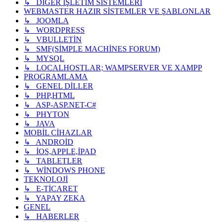
↳ DİĞER İŞLETİM SİSTEMLERİ
WEBMASTER HAZIR SİSTEMLER VE ŞABLONLAR
↳ JOOMLA
↳ WORDPRESS
↳ VBULLETİN
↳ SMF(SİMPLE MACHİNES FORUM)
↳ MYSQL
↳ LOCALHOSTLAR; WAMPSERVER VE XAMPP
PROGRAMLAMA
↳ GENEL DİLLER
↳ PHP,HTML
↳ ASP-ASP.NET-C#
↳ PHYTON
↳ JAVA
MOBİL CİHAZLAR
↳ ANDROİD
↳ İOS,APPLE,İPAD
↳ TABLETLER
↳ WİNDOWS PHONE
TEKNOLOJİ
↳ E-TİCARET
↳ YAPAY ZEKA
GENEL
↳ HABERLER