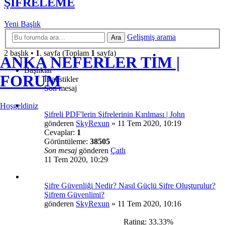
ŞİFRELEME
Yeni Başlık
Gelişmiş arama
Ara
2 başlık •
1
. sayfa (Toplam
1
sayfa)
ANKA NEFERLER TİM |
Başlıklar
FORUM
İstatistikler
Son mesaj
Hoşgeldiniz
Şifreli PDF'lerin Şifrelerinin Kırılması | John
gönderen
SkyRexun
»
11 Tem 2020, 10:19
Cevaplar:
1
Görüntüleme:
38505
Son mesaj
gönderen
Çatlı
11 Tem 2020, 10:29
Şifre Güvenliği Nedir? Nasıl Güçlü Şifre Oluşturulur?
Şifrem Güvenlimi?
gönderen
SkyRexun
»
11 Tem 2020, 10:16
Rating: 33.33%