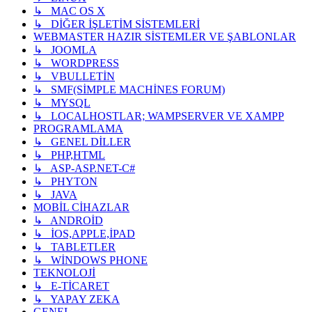
↳ MAC OS X
↳ DİĞER İŞLETİM SİSTEMLERİ
WEBMASTER HAZIR SİSTEMLER VE ŞABLONLAR
↳ JOOMLA
↳ WORDPRESS
↳ VBULLETİN
↳ SMF(SİMPLE MACHİNES FORUM)
↳ MYSQL
↳ LOCALHOSTLAR; WAMPSERVER VE XAMPP
PROGRAMLAMA
↳ GENEL DİLLER
↳ PHP,HTML
↳ ASP-ASP.NET-C#
↳ PHYTON
↳ JAVA
MOBİL CİHAZLAR
↳ ANDROİD
↳ İOS,APPLE,İPAD
↳ TABLETLER
↳ WİNDOWS PHONE
TEKNOLOJİ
↳ E-TİCARET
↳ YAPAY ZEKA
GENEL