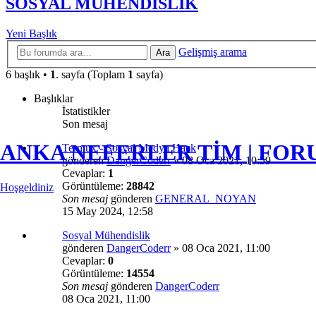
SOSYAL MÜHENDİSLİK
Yeni Başlık
Gelişmiş arama
Ara
6 başlık •
1
. sayfa (Toplam
1
sayfa)
Başlıklar
İstatistikler
Son mesaj
ANKA NEFERLER TİM | FO
Termux - Sosyal Medya Hack
gönderen
DangerCoderr
»
08 Oca 2021, 10:59
Cevaplar:
1
Görüntüleme:
28842
Hoşgeldiniz
Son mesaj
gönderen
GENERAL_NOYAN
15 May 2024, 12:58
Sosyal Mühendislik
gönderen
DangerCoderr
»
08 Oca 2021, 11:00
Cevaplar:
0
Görüntüleme:
14554
Son mesaj
gönderen
DangerCoderr
08 Oca 2021, 11:00