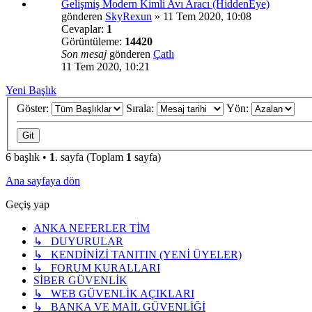
Gelişmiş Modern Kimli Avı Aracı (HiddenEye)
gönderen
SkyRexun
»
11 Tem 2020, 10:08
Cevaplar:
1
Görüntüleme:
14420
Son mesaj
gönderen
Çatlı
11 Tem 2020, 10:21
Yeni Başlık
Göster:
Sırala:
Yön:
6 başlık •
1
. sayfa (Toplam
1
sayfa)
Ana sayfaya dön
Geçiş yap
ANKA NEFERLER TİM
↳ DUYURULAR
↳ KENDİNİZİ TANITIN (YENİ ÜYELER)
↳ FORUM KURALLARI
SİBER GÜVENLİK
↳ WEB GÜVENLİK AÇIKLARI
↳ BANKA VE MAİL GÜVENLİĞİ