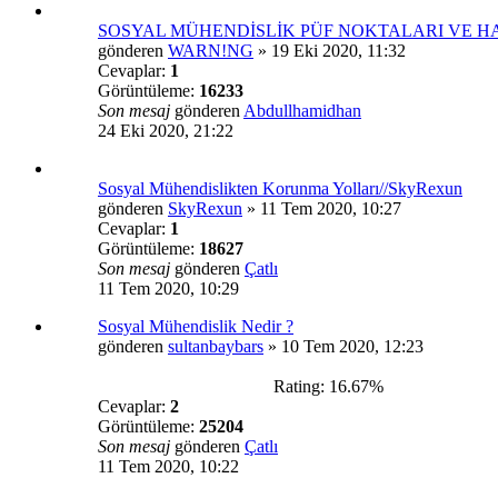
SOSYAL MÜHENDİSLİK PÜF NOKTALARI VE HA
gönderen
WARN!NG
»
19 Eki 2020, 11:32
Cevaplar:
1
Görüntüleme:
16233
Son mesaj
gönderen
Abdullhamidhan
24 Eki 2020, 21:22
Sosyal Mühendislikten Korunma Yolları//SkyRexun
gönderen
SkyRexun
»
11 Tem 2020, 10:27
Cevaplar:
1
Görüntüleme:
18627
Son mesaj
gönderen
Çatlı
11 Tem 2020, 10:29
Sosyal Mühendislik Nedir ?
gönderen
sultanbaybars
»
10 Tem 2020, 12:23
Rating: 16.67%
Cevaplar:
2
Görüntüleme:
25204
Son mesaj
gönderen
Çatlı
11 Tem 2020, 10:22