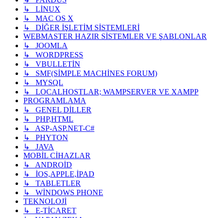
↳ LİNUX
↳ MAC OS X
↳ DİĞER İŞLETİM SİSTEMLERİ
WEBMASTER HAZIR SİSTEMLER VE ŞABLONLAR
↳ JOOMLA
↳ WORDPRESS
↳ VBULLETİN
↳ SMF(SİMPLE MACHİNES FORUM)
↳ MYSQL
↳ LOCALHOSTLAR; WAMPSERVER VE XAMPP
PROGRAMLAMA
↳ GENEL DİLLER
↳ PHP,HTML
↳ ASP-ASP.NET-C#
↳ PHYTON
↳ JAVA
MOBİL CİHAZLAR
↳ ANDROİD
↳ İOS,APPLE,İPAD
↳ TABLETLER
↳ WİNDOWS PHONE
TEKNOLOJİ
↳ E-TİCARET