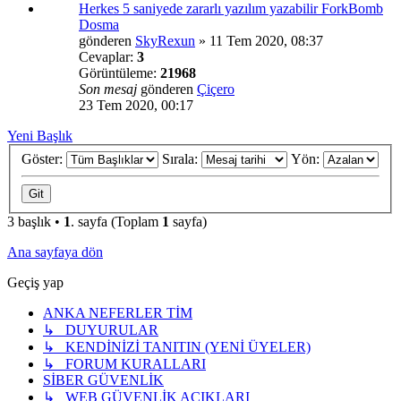
Herkes 5 saniyede zararlı yazılım yazabilir ForkBomb
Dosma
gönderen
SkyRexun
»
11 Tem 2020, 08:37
Cevaplar:
3
Görüntüleme:
21968
Son mesaj
gönderen
Çiçero
23 Tem 2020, 00:17
Yeni Başlık
Göster:
Sırala:
Yön:
3 başlık •
1
. sayfa (Toplam
1
sayfa)
Ana sayfaya dön
Geçiş yap
ANKA NEFERLER TİM
↳ DUYURULAR
↳ KENDİNİZİ TANITIN (YENİ ÜYELER)
↳ FORUM KURALLARI
SİBER GÜVENLİK
↳ WEB GÜVENLİK AÇIKLARI