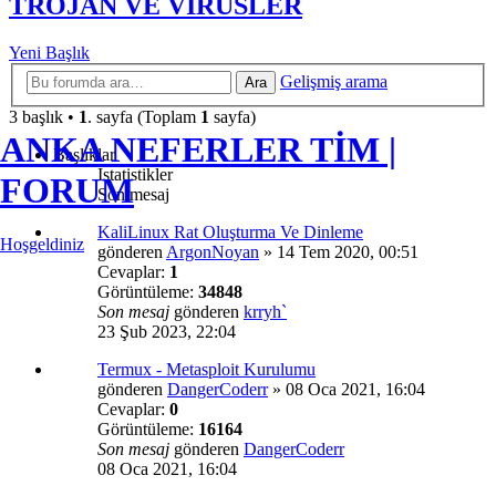
TROJAN VE VİRÜSLER
Yeni Başlık
Gelişmiş arama
Ara
3 başlık •
1
. sayfa (Toplam
1
sayfa)
ANKA NEFERLER TİM |
Başlıklar
İstatistikler
FORUM
Son mesaj
KaliLinux Rat Oluşturma Ve Dinleme
Hoşgeldiniz
gönderen
ArgonNoyan
»
14 Tem 2020, 00:51
Cevaplar:
1
Görüntüleme:
34848
Son mesaj
gönderen
krryh`
23 Şub 2023, 22:04
Termux - Metasploit Kurulumu
gönderen
DangerCoderr
»
08 Oca 2021, 16:04
Cevaplar:
0
Görüntüleme:
16164
Son mesaj
gönderen
DangerCoderr
08 Oca 2021, 16:04