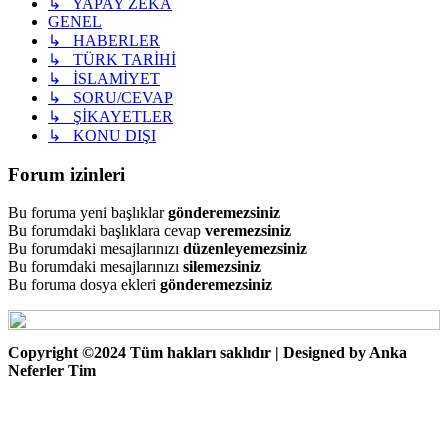
↳ YAPAY ZEKA
GENEL
↳ HABERLER
↳ TÜRK TARİHİ
↳ İSLAMİYET
↳ SORU/CEVAP
↳ ŞİKAYETLER
↳ KONU DIŞI
Forum izinleri
Bu foruma yeni başlıklar
gönderemezsiniz
Bu forumdaki başlıklara cevap
veremezsiniz
Bu forumdaki mesajlarınızı
düzenleyemezsiniz
Bu forumdaki mesajlarınızı
silemezsiniz
Bu foruma dosya ekleri
gönderemezsiniz
Copyright ©2024 Tüm hakları saklıdır | Designed by Anka
Neferler Tim