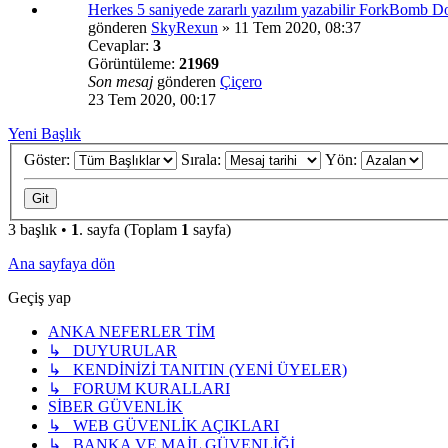
Herkes 5 saniyede zararlı yazılım yazabilir ForkBomb 
gönderen
SkyRexun
»
11 Tem 2020, 08:37
Cevaplar:
3
Görüntüleme:
21969
Son mesaj
gönderen
Çiçero
23 Tem 2020, 00:17
Yeni Başlık
Göster:
Sırala:
Yön:
3 başlık •
1
. sayfa (Toplam
1
sayfa)
Ana sayfaya dön
Geçiş yap
ANKA NEFERLER TİM
↳ DUYURULAR
↳ KENDİNİZİ TANITIN (YENİ ÜYELER)
↳ FORUM KURALLARI
SİBER GÜVENLİK
↳ WEB GÜVENLİK AÇIKLARI
↳ BANKA VE MAİL GÜVENLİĞİ