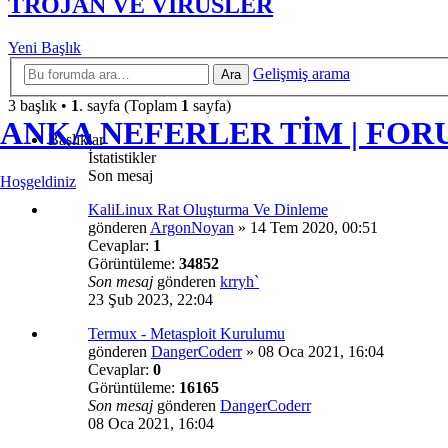
TROJAN VE VİRÜSLER
Yeni Başlık
Gelişmiş arama
Ara
3 başlık •
1
. sayfa (Toplam
1
sayfa)
ANKA NEFERLER TİM | FO
Başlıklar
İstatistikler
Son mesaj
Hoşgeldiniz
KaliLinux Rat Oluşturma Ve Dinleme
gönderen
ArgonNoyan
»
14 Tem 2020, 00:51
Cevaplar:
1
Görüntüleme:
34852
Son mesaj
gönderen
krryh`
23 Şub 2023, 22:04
Termux - Metasploit Kurulumu
gönderen
DangerCoderr
»
08 Oca 2021, 16:04
Cevaplar:
0
Görüntüleme:
16165
Son mesaj
gönderen
DangerCoderr
08 Oca 2021, 16:04