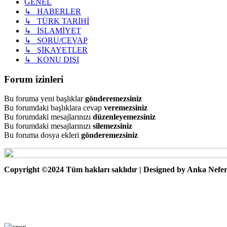
GENEL
↳ HABERLER
↳ TÜRK TARİHİ
↳ İSLAMİYET
↳ SORU/CEVAP
↳ ŞİKAYETLER
↳ KONU DIŞI
Forum izinleri
Bu foruma yeni başlıklar
gönderemezsiniz
Bu forumdaki başlıklara cevap
veremezsiniz
Bu forumdaki mesajlarınızı
düzenleyemezsiniz
Bu forumdaki mesajlarınızı
silemezsiniz
Bu foruma dosya ekleri
gönderemezsiniz
Copyright ©2024 Tüm hakları saklıdır | Designed by Anka Nefe