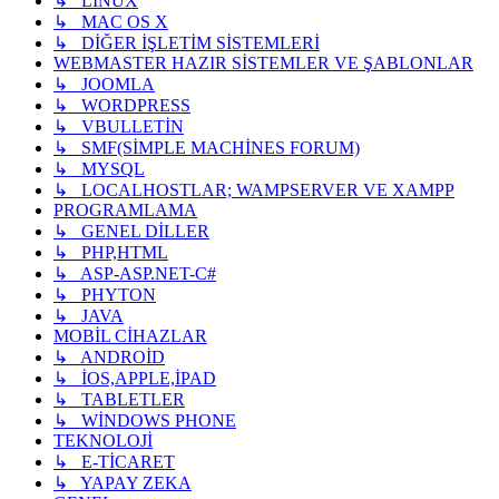
↳ LİNUX
↳ MAC OS X
↳ DİĞER İŞLETİM SİSTEMLERİ
WEBMASTER HAZIR SİSTEMLER VE ŞABLONLAR
↳ JOOMLA
↳ WORDPRESS
↳ VBULLETİN
↳ SMF(SİMPLE MACHİNES FORUM)
↳ MYSQL
↳ LOCALHOSTLAR; WAMPSERVER VE XAMPP
PROGRAMLAMA
↳ GENEL DİLLER
↳ PHP,HTML
↳ ASP-ASP.NET-C#
↳ PHYTON
↳ JAVA
MOBİL CİHAZLAR
↳ ANDROİD
↳ İOS,APPLE,İPAD
↳ TABLETLER
↳ WİNDOWS PHONE
TEKNOLOJİ
↳ E-TİCARET
↳ YAPAY ZEKA