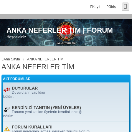
Kayıt
Giriş
ANKA NEFERLER TİM | FORUM
Hoşgeldiniz
Ana Sayfa
ANKA NEFERLER TİM
ANKA NEFERLER TİM
ALT FORUMLAR
DUYURULAR
Duyuruların yapıldığı
bölüm.
KENDİNİZİ TANITIN (YENİ ÜYELER)
Foruma yeni katılan üyelerin kendini tanıttığı
bölüm.
FORUM KURALLARI
Forum üyelerinin uyması gereken zorunlu Forum