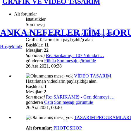
GRAFİK VE VİDEO TASARIM
Alt forumlar
İstatistikler
Son mesaj
ANKA NEFERLER TİM | FO
GRAFİK TASARIM
Grafik Tasarımların paylaşıldığı alan.
Başlıklar:
11
Hoşgeldiniz
Mesajlar:
22
Son mesaj
Re: Sarıkamış - 107 Yılında t…
gönderen
Filinta
Son mesajı görüntüle
26 Ara 2021, 00:38
VİDEO TASARIM
Hazırlanan videoların paylaşıldığı alan.
Başlıklar:
1
Mesajlar:
2
Son mesaj
Re: SARIKAMIŞ - Geri dönmeyi …
gönderen
Çatlı
Son mesajı görüntüle
26 Ara 2021, 00:40
TASARIM PROGRAMLARI
Alt forumlar:
PHOTOSHOP
,