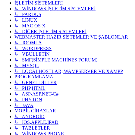
İŞLETİM SİSTEMLERİ
↳ WİNDOWS İŞLETİM SİSTEMLERİ
↳ PARDUS
↳ LİNUX
↳ MAC OS X
↳ DİĞER İŞLETİM SİSTEMLERİ
WEBMASTER HAZIR SİSTEMLER VE ŞABLONLAR
↳ JOOMLA
↳ WORDPRESS
↳ VBULLETİN
↳ SMF(SİMPLE MACHİNES FORUM)
↳ MYSQL
↳ LOCALHOSTLAR; WAMPSERVER VE XAMPP
PROGRAMLAMA
↳ GENEL DİLLER
↳ PHP,HTML
↳ ASP-ASP.NET-C#
↳ PHYTON
↳ JAVA
MOBİL CİHAZLAR
↳ ANDROİD
↳ İOS,APPLE,İPAD
↳ TABLETLER
↳ WİNDOWS PHONE