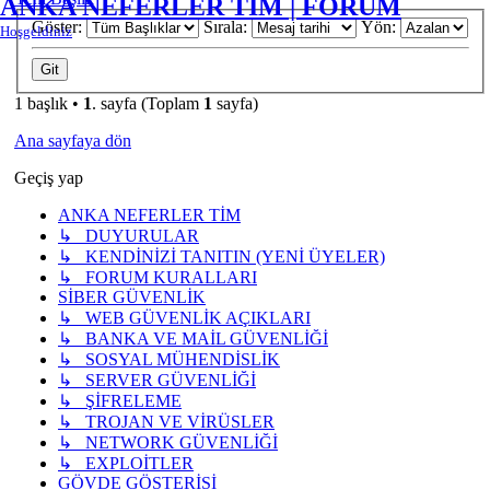
ANKA NEFERLER TİM | FORUM
Göster:
Sırala:
Yön:
Hoşgeldiniz
1 başlık •
1
. sayfa (Toplam
1
sayfa)
Ana sayfaya dön
Geçiş yap
ANKA NEFERLER TİM
↳ DUYURULAR
↳ KENDİNİZİ TANITIN (YENİ ÜYELER)
↳ FORUM KURALLARI
SİBER GÜVENLİK
↳ WEB GÜVENLİK AÇIKLARI
↳ BANKA VE MAİL GÜVENLİĞİ
↳ SOSYAL MÜHENDİSLİK
↳ SERVER GÜVENLİĞİ
↳ ŞİFRELEME
↳ TROJAN VE VİRÜSLER
↳ NETWORK GÜVENLİĞİ
↳ EXPLOİTLER
GÖVDE GÖSTERİSİ