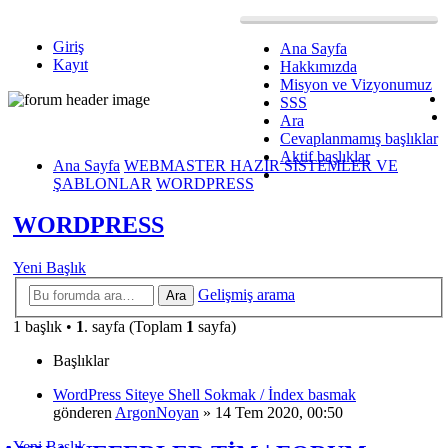
Giriş
Ana Sayfa
Kayıt
Hakkımızda
Misyon ve Vizyonumuz
SSS
Ara
Cevaplanmamış başlıklar
Aktif başlıklar
Ana Sayfa
WEBMASTER HAZIR SİSTEMLER VE
ŞABLONLAR
WORDPRESS
WORDPRESS
Yeni Başlık
Gelişmiş arama
Ara
1 başlık •
1
. sayfa (Toplam
1
sayfa)
Başlıklar
WordPress Siteye Shell Sokmak / İndex basmak
gönderen
ArgonNoyan
»
14 Tem 2020, 00:50
Yeni Başlık