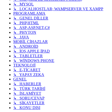
↳ MYSQL
↳ LOCALHOSTLAR; WAMPSERVER VE XAMPP
PROGRAMLAMA
↳ GENEL DİLLER
↳ PHP,HTML
↳ ASP-ASP.NET-C#
↳ PHYTON
↳ JAVA
MOBİL CİHAZLAR
↳ ANDROİD
↳ İOS,APPLE,İPAD
↳ TABLETLER
↳ WİNDOWS PHONE
TEKNOLOJİ
↳ E-TİCARET
↳ YAPAY ZEKA
GENEL
↳ HABERLER
↳ TÜRK TARİHİ
↳ İSLAMİYET
↳ SORU/CEVAP
↳ ŞİKAYETLER
↳ KONU DIŞI