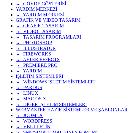
↳ GÖVDE GÖSTERİSİ
YARDIM MERKEZİ
↳ YARDIM MERKEZİ
GRAFİK VE VİDEO TASARIM
↳ GRAFİK TASARIM
↳ VİDEO TASARIM
↳ TASARIM PROGRAMLARI
↳ PHOTOSHOP
↳ ILLUSTRATOR
↳ FIREWORKS
↳ AFTER EFFECTS
↳ PREMİERE PRO
↳ YARDIM
İŞLETİM SİSTEMLERİ
↳ WİNDOWS İŞLETİM SİSTEMLERİ
↳ PARDUS
↳ LİNUX
↳ MAC OS X
↳ DİĞER İŞLETİM SİSTEMLERİ
WEBMASTER HAZIR SİSTEMLER VE ŞABLONLAR
↳ JOOMLA
↳ WORDPRESS
↳ VBULLETİN
↳ SMF(SİMPLE MACHİNES FORUM)