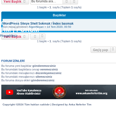
Ara
Gelişmiş arama
Yeni Başlık
1 başlık •
1
. sayfa (Toplam
1
sayfa)
Başlıklar
ANKA NEFERLER
WordPress Siteye Shell Sokmak / İndex basmak
Son mesaj gönderen
ArgonNoyan
«
14 Tem 2020, 00:50
TİM | FORUM
Hoşgeldiniz
Yeni Başlık
1 başlık •
1
. sayfa (Toplam
1
sayfa)
Geçiş yap
FORUM IZINLERI
Bu foruma yeni başlıklar
gönderemezsiniz
Bu forumdaki başlıklara cevap
veremezsiniz
Bu forumdaki mesajlarınızı
düzenleyemezsiniz
Bu forumdaki mesajlarınızı
silemezsiniz
Bu foruma dosya ekleri
gönderemezsiniz
Copyright ©2024 Tüm hakları saklıdır | Designed by Anka Neferler Tim