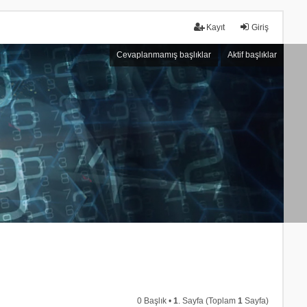
Kayıt
Giriş
Cevaplanmamış başlıklar
Aktif başlıklar
0 Başlık •
1
. Sayfa (Toplam
1
Sayfa)