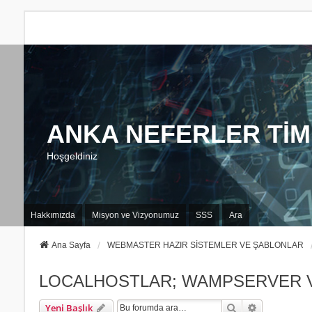
ANKA NEFERLER TİM
Hoşgeldiniz
Hakkımızda
Misyon ve Vizyonumuz
SSS
Ara
Ana Sayfa
WEBMASTER HAZIR SİSTEMLER VE ŞABLONLAR
LOCALHOSTLAR; WAMPSERVER 
Ara
Gelişmiş Ar
Yeni Başlık