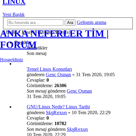
LİNUX
Yeni Başlık
Gelişmiş arama
Ara
ANKA NEFERLER TİM |
2 başlık •
1
. sayfa (Toplam
1
sayfa)
FORUM
Başlıklar
İstatistikler
Son mesaj
Hoşgeldiniz
Temel Linux Komutları
gönderen
Genç Osman
»
31 Tem 2020, 19:05
Cevaplar:
0
Görüntüleme:
26306
Son mesaj
gönderen
Genç Osman
31 Tem 2020, 19:05
GNU/Linux Nedir? Linux Tarihi
gönderen
SƙყRҽxυɳ
»
10 Tem 2020, 22:29
Cevaplar:
0
Görüntüleme:
10782
Son mesaj
gönderen
SƙყRҽxυɳ
10 Tem 2020, 22:29