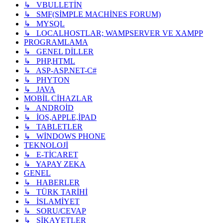
↳ VBULLETİN
↳ SMF(SİMPLE MACHİNES FORUM)
↳ MYSQL
↳ LOCALHOSTLAR; WAMPSERVER VE XAMPP
PROGRAMLAMA
↳ GENEL DİLLER
↳ PHP,HTML
↳ ASP-ASP.NET-C#
↳ PHYTON
↳ JAVA
MOBİL CİHAZLAR
↳ ANDROİD
↳ İOS,APPLE,İPAD
↳ TABLETLER
↳ WİNDOWS PHONE
TEKNOLOJİ
↳ E-TİCARET
↳ YAPAY ZEKA
GENEL
↳ HABERLER
↳ TÜRK TARİHİ
↳ İSLAMİYET
↳ SORU/CEVAP
↳ ŞİKAYETLER