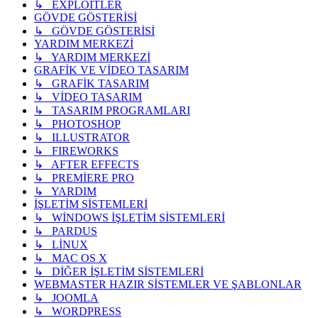
↳ EXPLOİTLER
GÖVDE GÖSTERİSİ
↳ GÖVDE GÖSTERİSİ
YARDIM MERKEZİ
↳ YARDIM MERKEZİ
GRAFİK VE VİDEO TASARIM
↳ GRAFİK TASARIM
↳ VİDEO TASARIM
↳ TASARIM PROGRAMLARI
↳ PHOTOSHOP
↳ ILLUSTRATOR
↳ FIREWORKS
↳ AFTER EFFECTS
↳ PREMİERE PRO
↳ YARDIM
İŞLETİM SİSTEMLERİ
↳ WİNDOWS İŞLETİM SİSTEMLERİ
↳ PARDUS
↳ LİNUX
↳ MAC OS X
↳ DİĞER İŞLETİM SİSTEMLERİ
WEBMASTER HAZIR SİSTEMLER VE ŞABLONLAR
↳ JOOMLA
↳ WORDPRESS