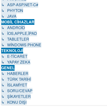
↳ ASP-ASP.NET-C#
↳ PHYTON
↳ JAVA
MOBİL CİHAZLAR
↳ ANDROİD
↳ İOS,APPLE,İPAD
↳ TABLETLER
↳ WİNDOWS PHONE
TEKNOLOJİ
↳ E-TİCARET
↳ YAPAY ZEKA
GENEL
↳ HABERLER
↳ TÜRK TARİHİ
↳ İSLAMİYET
↳ SORU/CEVAP
↳ ŞİKAYETLER
↳ KONU DIŞI