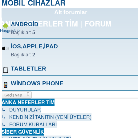
MOBİL CİHAZLAR
Alt forumlar
ANKA NEFERLER TİM | FORUM
ANDROİD
Hoşgeldiniz
Başlıklar:
5
İOS,APPLE,İPAD
Başlıklar:
2
TABLETLER
WİNDOWS PHONE
Geçiş yap
ANKA NEFERLER TİM
↳ DUYURULAR
↳ KENDİNİZİ TANITIN (YENİ ÜYELER)
↳ FORUM KURALLARI
SİBER GÜVENLİK