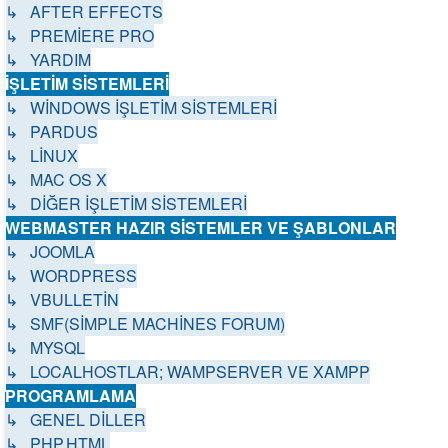
↳ AFTER EFFECTS
↳ PREMİERE PRO
↳ YARDIM
İŞLETİM SİSTEMLERİ
↳ WİNDOWS İŞLETİM SİSTEMLERİ
↳ PARDUS
↳ LİNUX
↳ MAC OS X
↳ DİĞER İŞLETİM SİSTEMLERİ
WEBMASTER HAZIR SİSTEMLER VE ŞABLONLAR
↳ JOOMLA
↳ WORDPRESS
↳ VBULLETİN
↳ SMF(SİMPLE MACHİNES FORUM)
↳ MYSQL
↳ LOCALHOSTLAR; WAMPSERVER VE XAMPP
PROGRAMLAMA
↳ GENEL DİLLER
↳ PHP,HTML