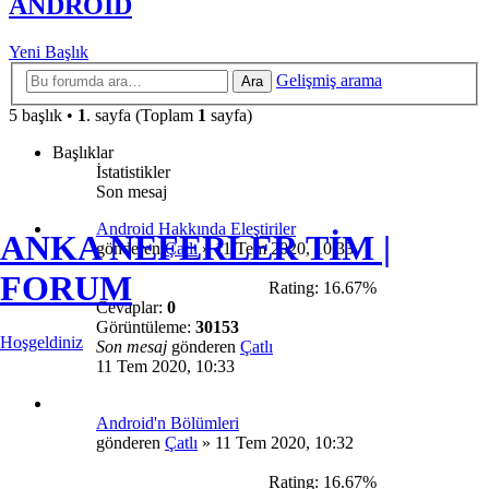
ANDROİD
Yeni Başlık
Gelişmiş arama
Ara
5 başlık •
1
. sayfa (Toplam
1
sayfa)
Başlıklar
İstatistikler
Son mesaj
Android Hakkında Eleştiriler
ANKA NEFERLER TİM |
gönderen
Çatlı
»
11 Tem 2020, 10:33
FORUM
Rating: 16.67%
Cevaplar:
0
Görüntüleme:
30153
Hoşgeldiniz
Son mesaj
gönderen
Çatlı
11 Tem 2020, 10:33
Android'n Bölümleri
gönderen
Çatlı
»
11 Tem 2020, 10:32
Rating: 16.67%