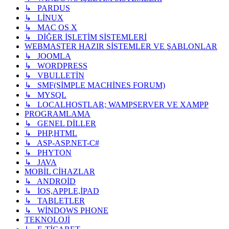
↳ PARDUS
↳ LİNUX
↳ MAC OS X
↳ DİĞER İŞLETİM SİSTEMLERİ
WEBMASTER HAZIR SİSTEMLER VE ŞABLONLAR
↳ JOOMLA
↳ WORDPRESS
↳ VBULLETİN
↳ SMF(SİMPLE MACHİNES FORUM)
↳ MYSQL
↳ LOCALHOSTLAR; WAMPSERVER VE XAMPP
PROGRAMLAMA
↳ GENEL DİLLER
↳ PHP,HTML
↳ ASP-ASP.NET-C#
↳ PHYTON
↳ JAVA
MOBİL CİHAZLAR
↳ ANDROİD
↳ İOS,APPLE,İPAD
↳ TABLETLER
↳ WİNDOWS PHONE
TEKNOLOJİ