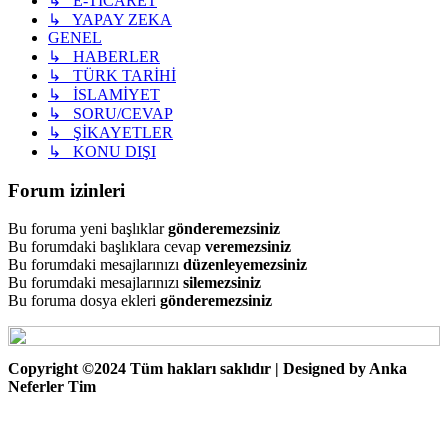
↳ E-TİCARET
↳ YAPAY ZEKA
GENEL
↳ HABERLER
↳ TÜRK TARİHİ
↳ İSLAMİYET
↳ SORU/CEVAP
↳ ŞİKAYETLER
↳ KONU DIŞI
Forum izinleri
Bu foruma yeni başlıklar
gönderemezsiniz
Bu forumdaki başlıklara cevap
veremezsiniz
Bu forumdaki mesajlarınızı
düzenleyemezsiniz
Bu forumdaki mesajlarınızı
silemezsiniz
Bu foruma dosya ekleri
gönderemezsiniz
Copyright ©2024 Tüm hakları saklıdır | Designed by Anka
Neferler Tim