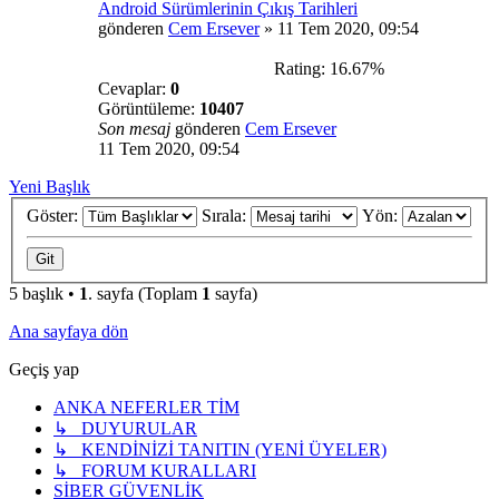
Android Sürümlerinin Çıkış Tarihleri
gönderen
Cem Ersever
»
11 Tem 2020, 09:54
Rating: 16.67%
Cevaplar:
0
Görüntüleme:
10407
Son mesaj
gönderen
Cem Ersever
11 Tem 2020, 09:54
Yeni Başlık
Göster:
Sırala:
Yön:
5 başlık •
1
. sayfa (Toplam
1
sayfa)
Ana sayfaya dön
Geçiş yap
ANKA NEFERLER TİM
↳ DUYURULAR
↳ KENDİNİZİ TANITIN (YENİ ÜYELER)
↳ FORUM KURALLARI
SİBER GÜVENLİK