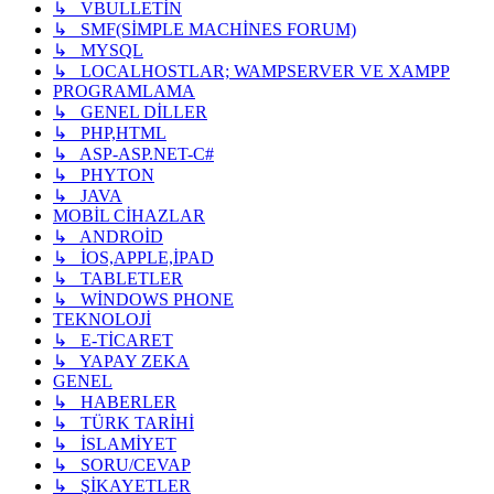
↳ VBULLETİN
↳ SMF(SİMPLE MACHİNES FORUM)
↳ MYSQL
↳ LOCALHOSTLAR; WAMPSERVER VE XAMPP
PROGRAMLAMA
↳ GENEL DİLLER
↳ PHP,HTML
↳ ASP-ASP.NET-C#
↳ PHYTON
↳ JAVA
MOBİL CİHAZLAR
↳ ANDROİD
↳ İOS,APPLE,İPAD
↳ TABLETLER
↳ WİNDOWS PHONE
TEKNOLOJİ
↳ E-TİCARET
↳ YAPAY ZEKA
GENEL
↳ HABERLER
↳ TÜRK TARİHİ
↳ İSLAMİYET
↳ SORU/CEVAP
↳ ŞİKAYETLER