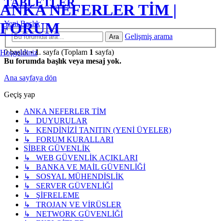
TABLETLER
ANKA NEFERLER TİM |
Yeni Başlık
FORUM
Gelişmiş arama
Ara
0 başlık •
1
. sayfa (Toplam
1
sayfa)
Hoşgeldiniz
Bu forumda başlık veya mesaj yok.
Ana sayfaya dön
Geçiş yap
ANKA NEFERLER TİM
↳ DUYURULAR
↳ KENDİNİZİ TANITIN (YENİ ÜYELER)
↳ FORUM KURALLARI
SİBER GÜVENLİK
↳ WEB GÜVENLİK AÇIKLARI
↳ BANKA VE MAİL GÜVENLİĞİ
↳ SOSYAL MÜHENDİSLİK
↳ SERVER GÜVENLİĞİ
↳ ŞİFRELEME
↳ TROJAN VE VİRÜSLER
↳ NETWORK GÜVENLİĞİ