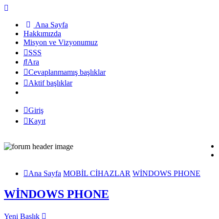
Ana Sayfa
Hakkımızda
Misyon ve Vizyonumuz
SSS
Ara
Cevaplanmamış başlıklar
Aktif başlıklar
Giriş
Kayıt
Ana Sayfa
MOBİL CİHAZLAR
WİNDOWS PHONE
WİNDOWS PHONE
Yeni Başlık