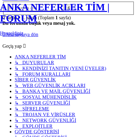
ANKA NEFERLER TİM |
Gelişmiş
Ara
arama
FORUM
0 başlık •
1
. sayfa (Toplam
1
sayfa)
Bu forumda başlık veya mesaj yok.
Hoşgeldiniz
Ana sayfaya dön
Geçiş yap
ANKA NEFERLER TİM
↳ DUYURULAR
↳ KENDİNİZİ TANITIN (YENİ ÜYELER)
↳ FORUM KURALLARI
SİBER GÜVENLİK
↳ WEB GÜVENLİK AÇIKLARI
↳ BANKA VE MAİL GÜVENLİĞİ
↳ SOSYAL MÜHENDİSLİK
↳ SERVER GÜVENLİĞİ
↳ ŞİFRELEME
↳ TROJAN VE VİRÜSLER
↳ NETWORK GÜVENLİĞİ
↳ EXPLOİTLER
GÖVDE GÖSTERİSİ