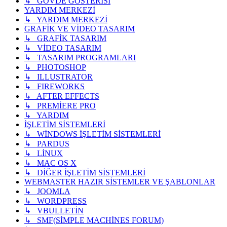
↳ GÖVDE GÖSTERİSİ
YARDIM MERKEZİ
↳ YARDIM MERKEZİ
GRAFİK VE VİDEO TASARIM
↳ GRAFİK TASARIM
↳ VİDEO TASARIM
↳ TASARIM PROGRAMLARI
↳ PHOTOSHOP
↳ ILLUSTRATOR
↳ FIREWORKS
↳ AFTER EFFECTS
↳ PREMİERE PRO
↳ YARDIM
İŞLETİM SİSTEMLERİ
↳ WİNDOWS İŞLETİM SİSTEMLERİ
↳ PARDUS
↳ LİNUX
↳ MAC OS X
↳ DİĞER İŞLETİM SİSTEMLERİ
WEBMASTER HAZIR SİSTEMLER VE ŞABLONLAR
↳ JOOMLA
↳ WORDPRESS
↳ VBULLETİN
↳ SMF(SİMPLE MACHİNES FORUM)