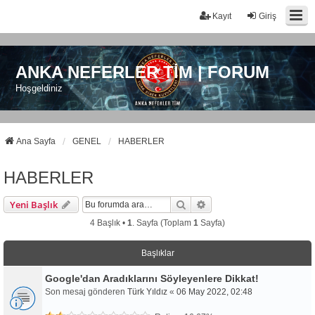
Kayıt
Giriş
ANKA NEFERLER TİM | FORUM
Hoşgeldiniz
Ana Sayfa
GENEL
HABERLER
HABERLER
Ara
Gelişmiş Arama
Yeni Başlık
4 Başlık •
1
. Sayfa (Toplam
1
Sayfa)
Başlıklar
Google'dan Aradıklarını Söyleyenlere Dikkat!
Son mesaj gönderen
Türk Yıldız
«
06 May 2022, 02:48