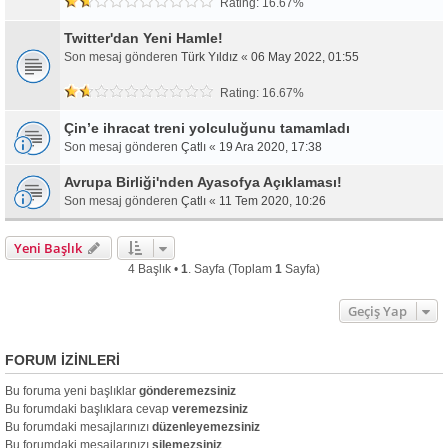
Rating: 16.67%
Twitter'dan Yeni Hamle!
Son mesaj gönderen
Türk Yıldız
«
06 May 2022, 01:55
Rating: 16.67%
Çin’e ihracat treni yolculuğunu tamamladı
Son mesaj gönderen
Çatlı
«
19 Ara 2020, 17:38
Avrupa Birliği'nden Ayasofya Açıklaması!
Son mesaj gönderen
Çatlı
«
11 Tem 2020, 10:26
Yeni Başlık
4 Başlık •
1
. Sayfa (Toplam
1
Sayfa)
Geçiş Yap
FORUM IZINLERI
Bu foruma yeni başlıklar
gönderemezsiniz
Bu forumdaki başlıklara cevap
veremezsiniz
Bu forumdaki mesajlarınızı
düzenleyemezsiniz
Bu forumdaki mesajlarınızı
silemezsiniz