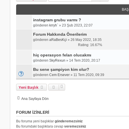
BAŞ
instagram grubu varmı ?
gönderen
krryh`
»
23 Şub 2023, 22:07
Forum Hakkında Önerilerim
gönderen
aRaBesKçi
»
26 May 2022, 18:35
Rating: 16.67%
hiç operasyon felan olucakmı
gönderen
SkyRexun
»
14 Tem 2020, 20:17
Bu sene şampiyon kim olur?
gönderen
Cem Ersever
»
11 Tem 2020, 09:39
Yeni Başlık
Ana Sayfaya Dön
FORUM IZINLERI
Bu foruma yeni başlıklar
gönderemezsiniz
Bu forumdaki başlıklara cevap
veremezsiniz