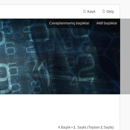
Kayıt
Giriş
Cevaplanmamış başlıklar
Aktif başlıklar
4 Başlık •
1
. Sayfa (Toplam
1
Sayfa)