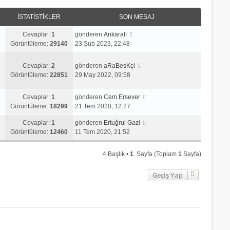
İSTATISTIKLER
SON MESAJ
Cevaplar:
1
gönderen
Ankaralı
Görüntüleme:
29140
23 Şub 2023, 22:48
Cevaplar:
2
gönderen
aRaBesKçi
Görüntüleme:
22851
29 May 2022, 09:58
Cevaplar:
1
gönderen
Cem Ersever
Görüntüleme:
18299
21 Tem 2020, 12:27
Cevaplar:
1
gönderen
Ertuğrul Gazi
Görüntüleme:
12460
11 Tem 2020, 21:52
4 Başlık •
1
. Sayfa (Toplam
1
Sayfa)
Geçiş Yap