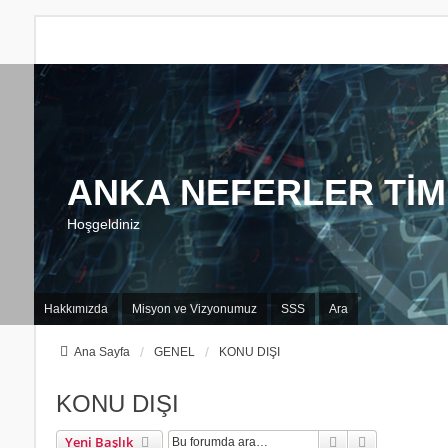
ANKA NEFERLER TİM
Hoşgeldiniz
Hakkımızda
Misyon ve Vizyonumuz
SSS
Ara
Ana Sayfa
GENEL
KONU DIŞI
KONU DIŞI
Ara
Gelişmiş Ar
Yeni Başlık