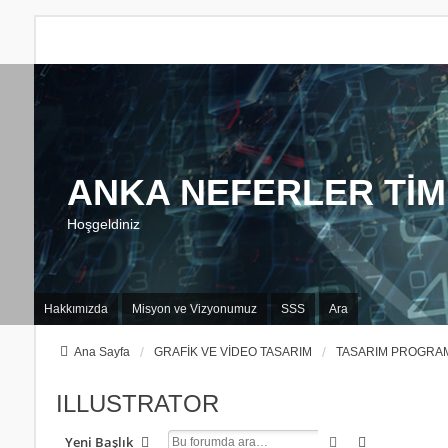
ANKA NEFERLER TİM
Hoşgeldiniz
Hakkımızda
Misyon ve Vizyonumuz
SSS
Ara
Ana Sayfa
GRAFİK VE VİDEO TASARIM
TASARIM PROGRA
ILLUSTRATOR
Ara
Gelişmiş Ar
Yeni Başlık