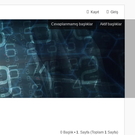
Kayıt
Giriş
Cevaplanmamış başlıklar
Aktif başlıklar
0 Başlık •
1
. Sayfa (Toplam
1
Sayfa)