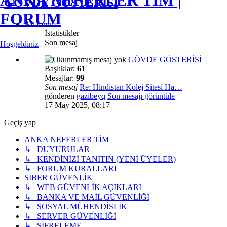
ANKA NEFERLER TİM |
GÖVDE GÖSTERİSİ
FORUM
Alt forum
İstatistikler
Son mesaj
Hoşgeldiniz
GÖVDE GÖSTERİSİ
Başlıklar:
61
Mesajlar:
99
Son mesaj
Re: Hindistan Kolej Sitesi Ha…
gönderen
gazibeyq
Son mesajı görüntüle
17 May 2025, 08:17
Geçiş yap
ANKA NEFERLER TİM
↳ DUYURULAR
↳ KENDİNİZİ TANITIN (YENİ ÜYELER)
↳ FORUM KURALLARI
SİBER GÜVENLİK
↳ WEB GÜVENLİK AÇIKLARI
↳ BANKA VE MAİL GÜVENLİĞİ
↳ SOSYAL MÜHENDİSLİK
↳ SERVER GÜVENLİĞİ
↳ ŞİFRELEME