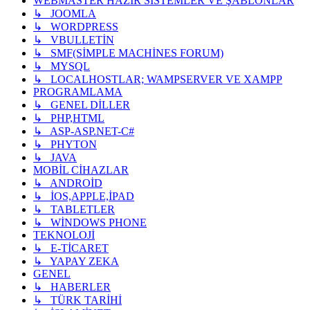
WEBMASTER HAZIR SİSTEMLER VE ŞABLONLAR
↳ JOOMLA
↳ WORDPRESS
↳ VBULLETİN
↳ SMF(SİMPLE MACHİNES FORUM)
↳ MYSQL
↳ LOCALHOSTLAR; WAMPSERVER VE XAMPP
PROGRAMLAMA
↳ GENEL DİLLER
↳ PHP,HTML
↳ ASP-ASP.NET-C#
↳ PHYTON
↳ JAVA
MOBİL CİHAZLAR
↳ ANDROİD
↳ İOS,APPLE,İPAD
↳ TABLETLER
↳ WİNDOWS PHONE
TEKNOLOJİ
↳ E-TİCARET
↳ YAPAY ZEKA
GENEL
↳ HABERLER
↳ TÜRK TARİHİ