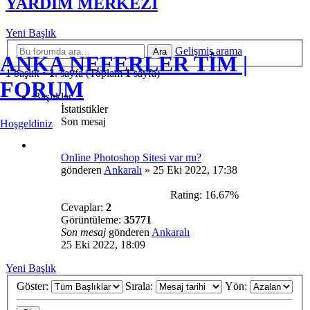
YARDIM MERKEZİ
Yeni Başlık
Gelişmiş arama
Ara
ANKA NEFERLER TİM |
1 başlık •
1
. sayfa (Toplam
1
sayfa)
FORUM
Başlıklar
İstatistikler
Son mesaj
Hoşgeldiniz
Online Photoshop Sitesi var mı?
gönderen
Ankaralı
»
25 Eki 2022, 17:38
Rating: 16.67%
Cevaplar:
2
Görüntüleme:
35771
Son mesaj
gönderen
Ankaralı
25 Eki 2022, 18:09
Yeni Başlık
Göster:
Sırala:
Yön: