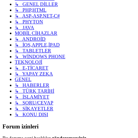
↳ GENEL DİLLER
↳ PHP,HTML
↳ ASP-ASP.NET-C#
↳ PHYTON
↳ JAVA
MOBİL CİHAZLAR
↳ ANDROİD
↳ İOS,APPLE,İPAD
↳ TABLETLER
↳ WİNDOWS PHONE
TEKNOLOJİ
↳ E-TİCARET
↳ YAPAY ZEKA
GENEL
↳ HABERLER
↳ TÜRK TARİHİ
↳ İSLAMİYET
↳ SORU/CEVAP
↳ ŞİKAYETLER
↳ KONU DIŞI
Forum izinleri