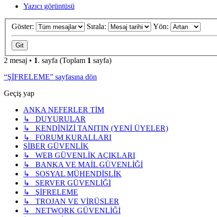
Yazıcı görüntüsü
Göster:
Sırala:
Yön:
2 mesaj •
1
. sayfa (Toplam
1
sayfa)
“ŞİFRELEME” sayfasına dön
Geçiş yap
ANKA NEFERLER TİM
↳ DUYURULAR
↳ KENDİNİZİ TANITIN (YENİ ÜYELER)
↳ FORUM KURALLARI
SİBER GÜVENLİK
↳ WEB GÜVENLİK AÇIKLARI
↳ BANKA VE MAİL GÜVENLİĞİ
↳ SOSYAL MÜHENDİSLİK
↳ SERVER GÜVENLİĞİ
↳ ŞİFRELEME
↳ TROJAN VE VİRÜSLER
↳ NETWORK GÜVENLİĞİ