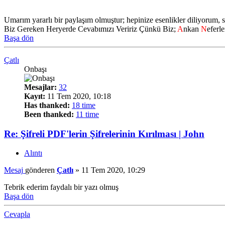
Umarım yararlı bir paylaşım olmuştur; hepinize esenlikler diliyorum, s
Biz Gereken Heryerde Cevabımızı Veririz Çünkü Biz;
A
nkan
N
eferle
Başa dön
Çatlı
Onbaşı
Mesajlar:
32
Kayıt:
11 Tem 2020, 10:18
Has thanked:
18 time
Been thanked:
11 time
Re: Şifreli PDF'lerin Şifrelerinin Kırılması | John
Alıntı
Mesaj
gönderen
Çatlı
»
11 Tem 2020, 10:29
Tebrik ederim faydalı bir yazı olmuş
Başa dön
Cevapla