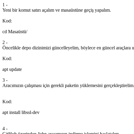
1 -
Yeni bir komut satırı açalım ve masaüstüne geçiş yapalım.
Kod:
cd Masaüstü/
2 -
Öncelikle depo dizinimizi güncelleyelim, böylece en güncel araçlara 
Kod:
apt update
3 -
Aracımızın çalışması için gerekli paketin yüklemesini gerçekleştirelim
Kod:
apt install libssl-dev
4 -
GitHub üzerinden John aracımızın indirme işlemini başlatalım.