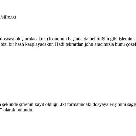
sifre.txt
t dosyası oluşturulacaktır. (Konunun başında da belirttiğim gibi işlemin 
 bizi bir hash karşılayacaktır. Hadi tekrardan john aracımızla bunu çöze
 şeklinde şifrenin kayıt olduğu .txt formatındaki dosyaya erişimini sağ
6" olarak bulundu.