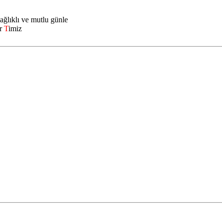
ağlıklı ve mutlu günle
r
T
imiz