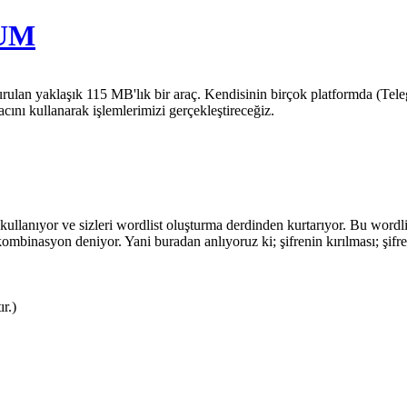
RUM
turulan yaklaşık 115 MB'lık bir araç. Kendisinin birçok platformda (Telegr
ını kullanarak işlemlerimizi gerçekleştireceğiz.
kullanıyor ve sizleri wordlist oluşturma derdinden kurtarıyor. Bu wordli
ombinasyon deniyor. Yani buradan anlıyoruz ki; şifrenin kırılması; şifr
r.)