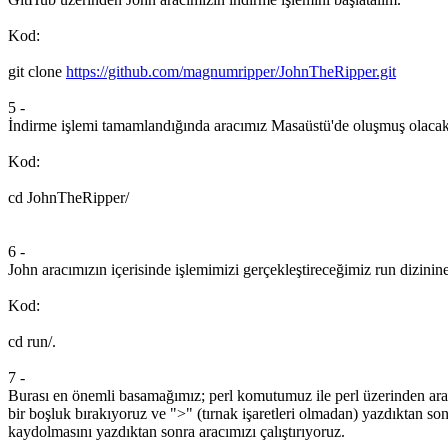
Kod:
git clone
https://github.com/magnumripper/JohnTheRipper.git
5 -
İndirme işlemi tamamlandığında aracımız Masaüstü'de oluşmuş olacaktı
Kod:
cd JohnTheRipper/
6 -
John aracımızın içerisinde işlemimizi gerçekleştireceğimiz run dizinin
Kod:
cd run/.
7 -
Burası en önemli basamağımız; perl komutumuz ile perl üzerinden aracı
bir boşluk bırakıyoruz ve ">" (tırnak işaretleri olmadan) yazdıktan so
kaydolmasını yazdıktan sonra aracımızı çalıştırıyoruz.