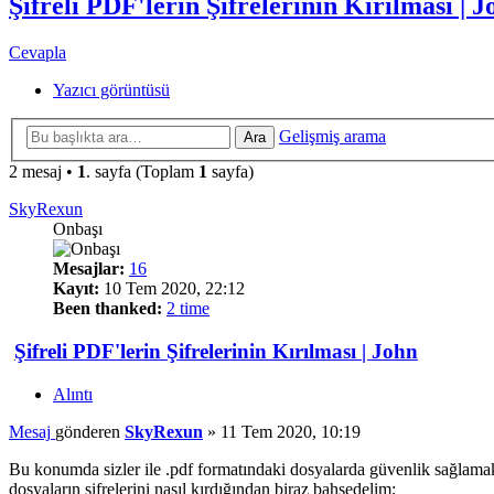
Şifreli PDF'lerin Şifrelerinin Kırılması | J
Cevapla
Yazıcı görüntüsü
Gelişmiş arama
Ara
2 mesaj •
1
. sayfa (Toplam
1
sayfa)
SkyRexun
Onbaşı
Mesajlar:
16
Kayıt:
10 Tem 2020, 22:12
Been thanked:
2 time
Şifreli PDF'lerin Şifrelerinin Kırılması | John
Alıntı
Mesaj
gönderen
SkyRexun
»
11 Tem 2020, 10:19
Bu konumda sizler ile .pdf formatındaki dosyalarda güvenlik sağlamak
dosyaların şifrelerini nasıl kırdığından biraz bahsedelim;