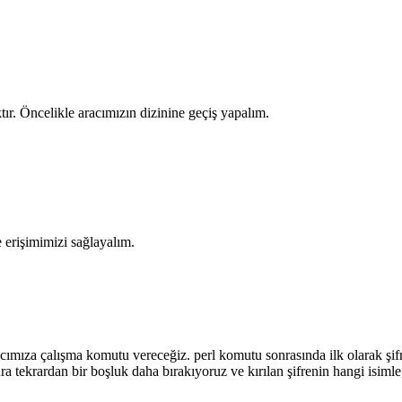
r. Öncelikle aracımızın dizinine geçiş yapalım.
e erişimimizi sağlayalım.
mıza çalışma komutu vereceğiz. perl komutu sonrasında ilk olarak şifre
nra tekrardan bir boşluk daha bırakıyoruz ve kırılan şifrenin hangi isim