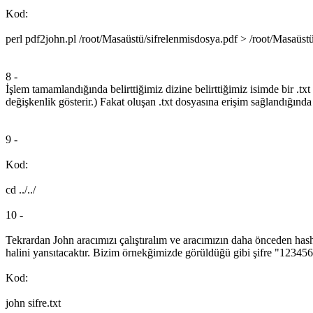
Kod:
perl pdf2john.pl /root/Masaüstü/sifrelenmisdosya.pdf > /root/Masaüstü/
8 -
İşlem tamamlandığında belirttiğimiz dizine belirttiğimiz isimde bir .tx
değişkenlik gösterir.) Fakat oluşan .txt dosyasına erişim sağlandığında
9 -
Kod:
cd ../../
10 -
Tekrardan John aracımızı çalıştıralım ve aracımızın daha önceden hash
halini yansıtacaktır. Bizim örnekğimizde görüldüğü gibi şifre "12345
Kod:
john sifre.txt