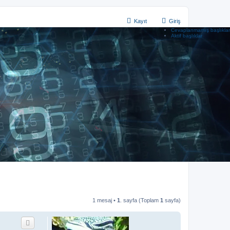
Kayıt
Giriş
Cevaplanmamış başlıklar
Aktif başlıklar
1 mesaj •
1
. sayfa (Toplam
1
sayfa)