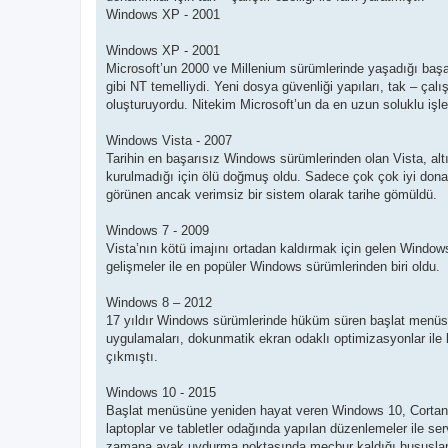
Windows XP - 2001
Windows XP - 2001
Microsoft’un 2000 ve Millenium sürümlerinde yaşadığı başa
gibi NT temelliydi. Yeni dosya güvenliği yapıları, tak – çal
oluşturuyordu. Nitekim Microsoft’un da en uzun soluklu işle
Windows Vista - 2007
Tarihin en başarısız Windows sürümlerinden olan Vista, altı
kurulmadığı için ölü doğmuş oldu. Sadece çok çok iyi donanı
görünen ancak verimsiz bir sistem olarak tarihe gömüldü.
Windows 7 - 2009
Vista’nın kötü imajını ortadan kaldırmak için gelen Window
gelişmeler ile en popüler Windows sürümlerinden biri oldu.
Windows 8 – 2012
17 yıldır Windows sürümlerinde hüküm süren başlat menüsü
uygulamaları, dokunmatik ekran odaklı optimizasyonlar il
çıkmıştı.
Windows 10 - 2015
Başlat menüsüne yeniden hayat veren Windows 10, Cortana dij
laptoplar ve tabletler odağında yapılan düzenlemeler ile s
zamana ayak uydurma noktasında mecbur kaldığı hususlar