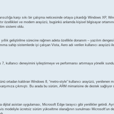
rısızlığa karşı sıkı bir çalışma neticesinde ortaya çıkardığı Windows XP, W
ıştır özellikleri ve modern arayüzü, bugünkü anlamda kişisel bilgisayar ortamını
tim sistemi oldu.
 yıllık geliştirilme sürecine rağmen adeta özellikle donanım – yazılım dengesi 
ma sahip sistemlerde iyi çalışan Vista, Aero adı verilen kullanıcı arayüzü il
s 7, kullanıcı deneyimini iyileştirmeye ve performansı artırmaya yönelik sund
nü ortadan kaldıran Windows 8, “metro-style” kullanıcı arayüzü, yenilenen 
e karşımıza çıkmıştı. Bu arada bu sürüm, ARM mimarisine de destek sağlıyor 
ital asistan uygulaması, Microsoft Edge tarayıcı gibi yenilikler getirdi. Ayrı
ervis modeliyle ücretsiz sürüm yükseltme olanağının sunulması Microsoft’un d
dı.