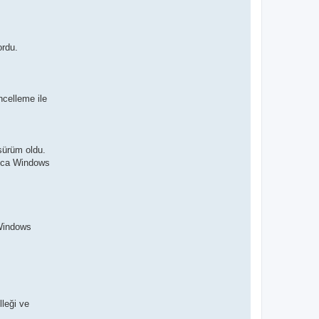
ordu.
ncelleme ile
sürüm oldu.
rıca Windows
 Windows
lleği ve