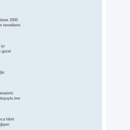
indows 2000
n temellerini
iyi
e güzel
uğu
masaüstü
oluşuyla öne
ca hibrit
eğişen