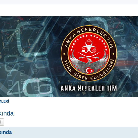
MLERİ
kında
a
Gelişmiş arama
kında