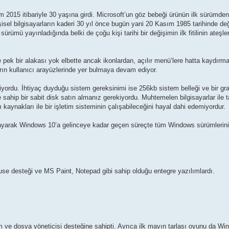
015 itibariyle 30 yaşına girdi. Microsoft’un göz bebeği ürünün ilk sürümde
isel bilgisayarların kaderi 30 yıl önce bugün yani 20 Kasım 1985 tarihinde değ
 sürümü yayınladığında belki de çoğu kişi tarihi bir değişimin ilk fitilinin ateşl
pek bir alakası yok elbette ancak ikonlardan, açılır menü’lere hatta kaydırm
ların kullanıcı arayüzlerinde yer bulmaya devam ediyor.
liyordu. İhtiyaç duyduğu sistem gereksinimi ise 256kb sistem belleği ve bir graf
sahip bir sabit disk satın almanız gerekiyordu. Muhtemelen bilgisayarlar ile t
ynakları ile bir işletim sisteminin çalışabileceğini hayal dahi edemiyordur.
layarak Windows 10’a gelinceye kadar geçen süreçte tüm Windows sürümlerin
use desteği ve MS Paint, Notepad gibi sahip olduğu entegre yazılımlardı.
 ve dosya yöneticisi desteğine sahipti. Ayrıca ilk mayın tarlası oyunu da Wi