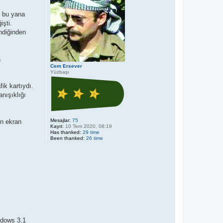
n bu yana
işti.
endiğinden
a
Cem Ersever
Yüzbaşı
ik kartıydı.
anışıklığı
Mesajlar:
75
in ekran
Kayıt:
10 Tem 2020, 08:19
Has thanked:
29 time
Been thanked:
26 time
ndows 3.1