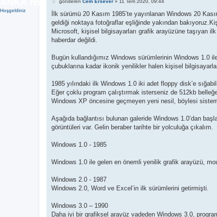
ANKA NEFERLER TİM | FORUM
M
gönderen
Cem Ersever
»
11 Tem 2020, 09:44
e
Hoşgeldiniz
s
İlk sürümü 20 Kasım 1985’te yayınlanan Windows 20 Kasım 2
a
geldiği noktaya fotoğraflar eşliğinde yakından bakıyoruz.Kiş
j
Microsoft, kişisel bilgisayarları grafik arayüzüne taşıyan ilk
haberdar değildi.
Bugün kullandığımız Windows sürümlerinin Windows 1.0 ile 
çubuklarına kadar ikonik yenilikler halen kişisel bilgisayar
1985 yılındaki ilk Windows 1.0 iki adet floppy disk’e sığabi
Eğer çoklu program çalıştırmak isterseniz de 512kb belleğe 
Windows XP öncesine geçmeyen yeni nesil, böylesi sistem ka
Aşağıda bağlantısı bulunan galeride Windows 1.0’dan baş
görüntüleri var. Gelin beraber tarihte bir yolculuğa çıkalım.
Windows 1.0 - 1985
Windows 1.0 ile gelen en önemli yenilik grafik arayüzü, mo
Windows 2.0 - 1987
Windows 2.0, Word ve Excel’in ilk sürümlerini getirmişti.
Windows 3.0 – 1990
Daha iyi bir grafiksel arayüz vadeden Windows 3.0, program