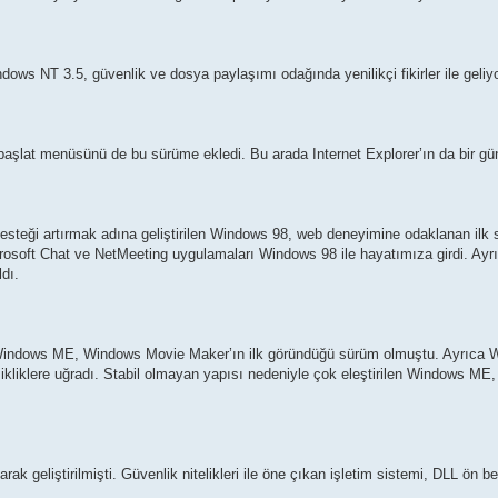
dows NT 3.5, güvenlik ve dosya paylaşımı odağında yenilikçi fikirler ile geliy
başlat menüsünü de bu sürüme ekledi. Bu arada Internet Explorer’ın da bir gü
steği artırmak adına geliştirilen Windows 98, web deneyimine odaklanan ilk 
osoft Chat ve NetMeeting uygulamaları Windows 98 ile hayatımıza girdi. Ay
dı.
en Windows ME, Windows Movie Maker’ın ilk göründüğü sürüm olmuştu. Ayrıca
kliklere uğradı. Stabil olmayan yapısı nedeniyle çok eleştirilen Windows ME,
k geliştirilmişti. Güvenlik nitelikleri ile öne çıkan işletim sistemi, DLL ön be