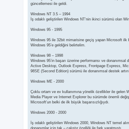
güncellemesi ile geldi.
Windows NT 3.5 – 1994
İş odaklı geliştirilen Windows NT’nin ikinci sürümü olan Win
Windows 95 - 1995
Windows 95 ile 32bit mimarisine geçiş yapan Microsoft ilk 
Windows 95’e geldiğini belirtelim.
Windows 98 – 1998
Windows 95’in başarı üzerine performansı ve donanımsal de
Active Desktop, Outlook Express, Frontpage Express, Micr
98SE (Second Edition) sürümü ile donanımsal destek artırıl
Windows ME - 2000
Çoklu ortam ve ev kullanımına yönelik özellikler ile gel
Media Player ve Internet Explorer bu sürümde önemli değişi
Microsoft’un belki de ilk büyük başarısızlığıydı.
Windows 2000 - 2000
İş odaklı geliştirilen Windows 2000, Windows NT temel alınara
donanımlar için tak – çalıştır özelliği ile fark yaratmıştı.