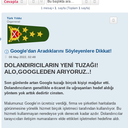
Ara
Gelişmiş arama
Cevapla
1 mesaj •
1
. sayfa (Toplam
1
sayfa)
Türk Yıldız
Orgeneral
ANKA NEFERLER
TİM | FORUM
Hoşgeldiniz
Google'dan Aradıklarını Söyleyenlere Dikkat!
M
06 May 2022, 02:48
e
DOLANDIRICILARIN YENİ TUZAĞI!
s
a
ALO,GOOGLEDEN ARIYORUZ..!
j
Son günlerde artan Google tuzağı birçok kişiyi mağdur etti.
Dolandırıcıların genellikle e-ticaret ile uğraşanları hedef aldığı
yöntem yok arttık dedirtir cinsten.
Malumunuz Google’ın ücretsiz verdiği, firma ve şirketleri haritalarda
görünmesine yönelik hizmet birçok işletmeci tarafından kullanılıyor. Bu
hizmeti kullanmayan neredeyse yok denecek kadar azdır. Dolandırıcılar
tarayıcıdan iletişim numaralarını elde ettikleri işletmeleri hedefine aldı.