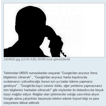
1424826.jpg (13.81 KiB) 30399 kere görüntülendi
Telefondan 0850'li numaralardan arayarak "Google'dan arıyoruz firma
bilgileriniz silinecek" , "Google'dan arıyoruz harita kaydınızda
sıralamanızı yükselteceğiz bunun için şu kadar ödeme yapmanız
gerekiyor" , "Google'da kayıt süreniz doldu, eğer yenileme yapmazsanız
tüm bilgileriniz haritadan silinecek!" gibi söylemler ile dolandırıcılar birçok
kişiyi mağdur ediyor. Mağdur olan işletmeciler soluğu savcılıkta alıyor.
Google adına çalıştıkları beyanıyla telefon ederek kişisel bilgi ve para
isteyenlere dikkat edilmeli.