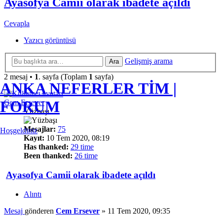
Ayasofya Camii olarak ibadete açıldı
Cevapla
Yazıcı görüntüsü
Gelişmiş arama
Ara
2 mesaj •
1
. sayfa (Toplam
1
sayfa)
ANKA NEFERLER TİM |
FORUM
Cem Ersever
Yüzbaşı
Mesajlar:
75
Hoşgeldiniz
Kayıt:
10 Tem 2020, 08:19
Has thanked:
29 time
Been thanked:
26 time
Ayasofya Camii olarak ibadete açıldı
Alıntı
Mesaj
gönderen
Cem Ersever
»
11 Tem 2020, 09:35