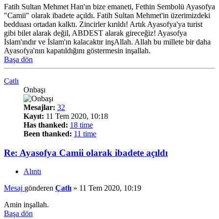
Fatih Sultan Mehmet Han'ın bize emaneti, Fethin Sembolü Ayasofya
"Camii" olarak ibadete açıldı. Fatih Sultan Mehmet'in üzerimizdeki
bedduası ortadan kalktı. Zincirler kırıldı! Artık Ayasofya'ya turist
gibi bilet alarak değil, ABDEST alarak gireceğiz! Ayasofya
İslam'ındır ve İslam'ın kalacaktır inşAllah. Allah bu millete bir daha
Ayasofya'nın kapatıldığını göstermesin inşallah.
Başa dön
Çatlı
Onbaşı
Mesajlar:
32
Kayıt:
11 Tem 2020, 10:18
Has thanked:
18 time
Been thanked:
11 time
Re: Ayasofya Camii olarak ibadete açıldı
Alıntı
Mesaj
gönderen
Çatlı
»
11 Tem 2020, 10:19
Amin inşallah.
Başa dön