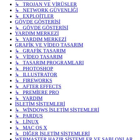
↳ TROJAN VE VİRÜSLER
↳ NETWORK GÜVENLİĞİ
↳ EXPLOİTLER
GÖVDE GÖSTERİSİ
↳ GÖVDE GÖSTERİSİ
YARDIM MERKEZİ
↳ YARDIM MERKEZİ
GRAFİK VE VİDEO TASARIM
↳ GRAFİK TASARIM
↳ VİDEO TASARIM
↳ TASARIM PROGRAMLARI
↳ PHOTOSHOP
↳ ILLUSTRATOR
↳ FIREWORKS
↳ AFTER EFFECTS
↳ PREMİERE PRO
↳ YARDIM
İŞLETİM SİSTEMLERİ
↳ WİNDOWS İŞLETİM SİSTEMLERİ
↳ PARDUS
↳ LİNUX
↳ MAC OS X
↳ DİĞER İŞLETİM SİSTEMLERİ
WEBMASTER HAZIR SİSTEMLER VE ŞABLONLAR