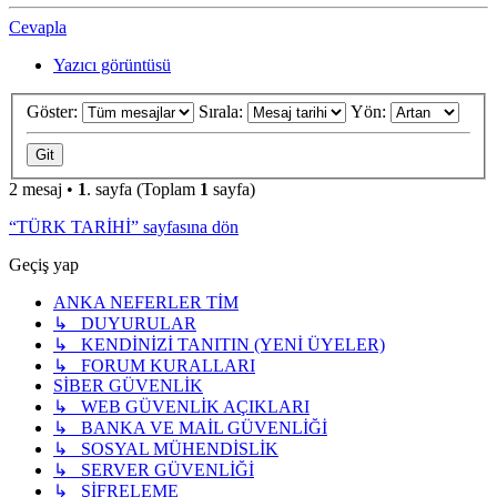
Cevapla
Yazıcı görüntüsü
Göster:
Sırala:
Yön:
2 mesaj •
1
. sayfa (Toplam
1
sayfa)
“TÜRK TARİHİ” sayfasına dön
Geçiş yap
ANKA NEFERLER TİM
↳ DUYURULAR
↳ KENDİNİZİ TANITIN (YENİ ÜYELER)
↳ FORUM KURALLARI
SİBER GÜVENLİK
↳ WEB GÜVENLİK AÇIKLARI
↳ BANKA VE MAİL GÜVENLİĞİ
↳ SOSYAL MÜHENDİSLİK
↳ SERVER GÜVENLİĞİ
↳ ŞİFRELEME