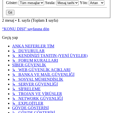
Göster:
Sırala:
Yön:
2 mesaj •
1
. sayfa (Toplam
1
sayfa)
“KONU DIŞI” sayfasına dön
Geçiş yap
ANKA NEFERLER TİM
↳ DUYURULAR
↳ KENDİNİZİ TANITIN (YENİ ÜYELER)
↳ FORUM KURALLARI
SİBER GÜVENLİK
↳ WEB GÜVENLİK AÇIKLARI
↳ BANKA VE MAİL GÜVENLİĞİ
↳ SOSYAL MÜHENDİSLİK
↳ SERVER GÜVENLİĞİ
↳ ŞİFRELEME
↳ TROJAN VE VİRÜSLER
↳ NETWORK GÜVENLİĞİ
↳ EXPLOİTLER
GÖVDE GÖSTERİSİ
↳ GÖVDE GÖSTERİSİ