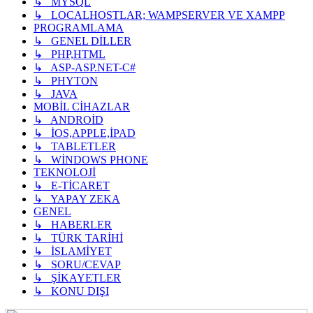
↳ MYSQL
↳ LOCALHOSTLAR; WAMPSERVER VE XAMPP
PROGRAMLAMA
↳ GENEL DİLLER
↳ PHP,HTML
↳ ASP-ASP.NET-C#
↳ PHYTON
↳ JAVA
MOBİL CİHAZLAR
↳ ANDROİD
↳ İOS,APPLE,İPAD
↳ TABLETLER
↳ WİNDOWS PHONE
TEKNOLOJİ
↳ E-TİCARET
↳ YAPAY ZEKA
GENEL
↳ HABERLER
↳ TÜRK TARİHİ
↳ İSLAMİYET
↳ SORU/CEVAP
↳ ŞİKAYETLER
↳ KONU DIŞI