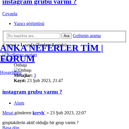
instagram grubu varmı ?
Cevapla
Yazıcı görüntüsü
Gelişmiş arama
Ara
2 mesaj •
1
. sayfa (Toplam
1
sayfa)
ANKA NEFERLER TİM |
FORUM
krryh`
Onbaşı
Hoşgeldiniz
Mesajlar:
3
Kayıt:
23 Şub 2023, 21:47
instagram grubu varmı ?
Alıntı
Mesaj
gönderen
krryh`
»
23 Şub 2023, 22:07
gruptakilerin aktif olduğu bir grup varmı ?
Başa dön