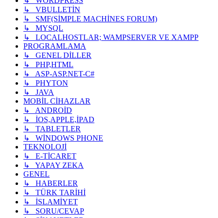
↳ WORDPRESS
↳ VBULLETİN
↳ SMF(SİMPLE MACHİNES FORUM)
↳ MYSQL
↳ LOCALHOSTLAR; WAMPSERVER VE XAMPP
PROGRAMLAMA
↳ GENEL DİLLER
↳ PHP,HTML
↳ ASP-ASP.NET-C#
↳ PHYTON
↳ JAVA
MOBİL CİHAZLAR
↳ ANDROİD
↳ İOS,APPLE,İPAD
↳ TABLETLER
↳ WİNDOWS PHONE
TEKNOLOJİ
↳ E-TİCARET
↳ YAPAY ZEKA
GENEL
↳ HABERLER
↳ TÜRK TARİHİ
↳ İSLAMİYET
↳ SORU/CEVAP