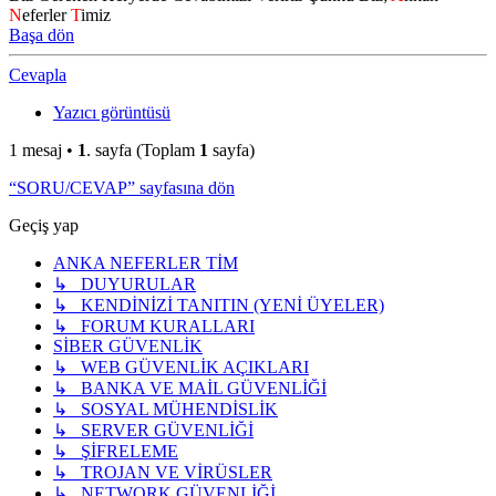
N
eferler
T
imiz
Başa dön
Cevapla
Yazıcı görüntüsü
1 mesaj •
1
. sayfa (Toplam
1
sayfa)
“SORU/CEVAP” sayfasına dön
Geçiş yap
ANKA NEFERLER TİM
↳ DUYURULAR
↳ KENDİNİZİ TANITIN (YENİ ÜYELER)
↳ FORUM KURALLARI
SİBER GÜVENLİK
↳ WEB GÜVENLİK AÇIKLARI
↳ BANKA VE MAİL GÜVENLİĞİ
↳ SOSYAL MÜHENDİSLİK
↳ SERVER GÜVENLİĞİ
↳ ŞİFRELEME
↳ TROJAN VE VİRÜSLER
↳ NETWORK GÜVENLİĞİ