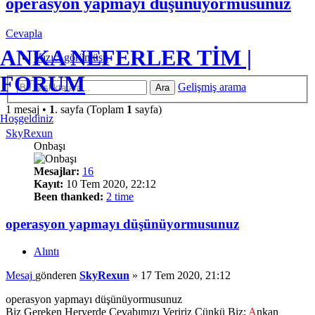
operasyon yapmayı düşünüyormusunuz
Cevapla
ANKA NEFERLER TİM |
Yazıcı görüntüsü
FORUM
Gelişmiş arama
Ara
1 mesaj •
1
. sayfa (Toplam
1
sayfa)
Hoşgeldiniz
SkyRexun
Onbaşı
Mesajlar:
16
Kayıt:
10 Tem 2020, 22:12
Been thanked:
2 time
operasyon yapmayı düşünüyormusunuz
Alıntı
Mesaj
gönderen
SkyRexun
»
17 Tem 2020, 21:12
operasyon yapmayı düşünüyormusunuz
Biz Gereken Heryerde Cevabımızı Veririz Çünkü Biz;
A
nkan