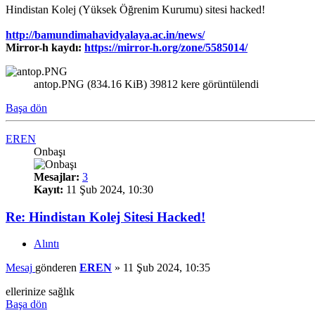
Hindistan Kolej (Yüksek Öğrenim Kurumu) sitesi hacked!
http://bamundimahavidyalaya.ac.in/news/
Mirror-h kaydı:
https://mirror-h.org/zone/5585014/
antop.PNG (834.16 KiB) 39812 kere görüntülendi
Başa dön
EREN
Onbaşı
Mesajlar:
3
Kayıt:
11 Şub 2024, 10:30
Re: Hindistan Kolej Sitesi Hacked!
Alıntı
Mesaj
gönderen
EREN
»
11 Şub 2024, 10:35
ellerinize sağlık
Başa dön