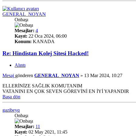
GENERAL_NOYAN
Onbaşı
Mesajlar:
4
Kayıt:
22 Oca 2024, 06:00
Konum:
KANADA
Re: Hindistan Kolej Sitesi Hacked!
Alıntı
Mesaj
gönderen
GENERAL_NOYAN
»
13 Mar 2024, 10:27
ELLERİNİZE SAĞLIK KOMUTANIM
VATANINI EN ÇOK SEVEN GÖREVİNİ EN İYİ YAPANDIR
Başa dön
gazibeyq
Onbaşı
Mesajlar:
11
Kayıt:
02 May 2021, 11:45