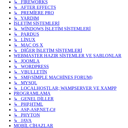
↳ FIREWORKS
↳ AFTER EFFECTS
↳ PREMİERE PRO
↳ YARDIM
İŞLETİM SİSTEMLERİ
↳ WİNDOWS İŞLETİM SİSTEMLERİ
↳ PARDUS
↳ LİNUX
↳ MAC OS X
↳ DİĞER İŞLETİM SİSTEMLERİ
WEBMASTER HAZIR SİSTEMLER VE ŞABLONLAR
↳ JOOMLA
↳ WORDPRESS
↳ VBULLETİN
↳ SMF(SİMPLE MACHİNES FORUM)
↳ MYSQL
↳ LOCALHOSTLAR; WAMPSERVER VE XAMPP
PROGRAMLAMA
↳ GENEL DİLLER
↳ PHP,HTML
↳ ASP-ASP.NET-C#
↳ PHYTON
↳ JAVA
MOBİL CİHAZLAR