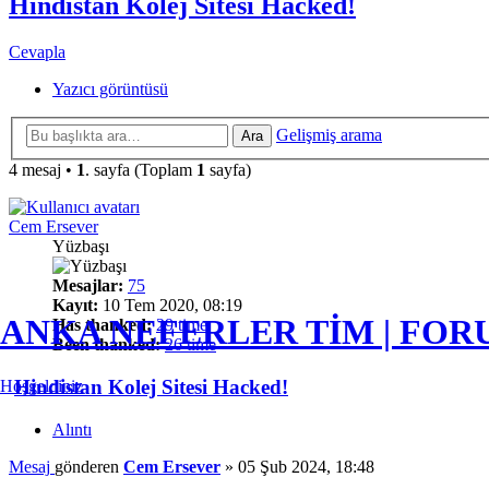
Hindistan Kolej Sitesi Hacked!
Cevapla
Yazıcı görüntüsü
Gelişmiş arama
Ara
4 mesaj •
1
. sayfa (Toplam
1
sayfa)
Cem Ersever
Yüzbaşı
Mesajlar:
75
Kayıt:
10 Tem 2020, 08:19
ANKA NEFERLER TİM | FO
Has thanked:
29 time
Been thanked:
26 time
Hindistan Kolej Sitesi Hacked!
Hoşgeldiniz
Alıntı
Mesaj
gönderen
Cem Ersever
»
05 Şub 2024, 18:48