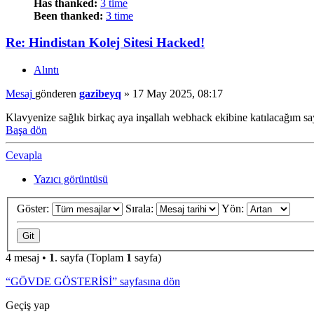
Has thanked:
3 time
Been thanked:
3 time
Re: Hindistan Kolej Sitesi Hacked!
Alıntı
Mesaj
gönderen
gazibeyq
»
17 May 2025, 08:17
Klavyenize sağlık birkaç aya inşallah webhack ekibine katılacağım sa
Başa dön
Cevapla
Yazıcı görüntüsü
Göster:
Sırala:
Yön:
4 mesaj •
1
. sayfa (Toplam
1
sayfa)
“GÖVDE GÖSTERİSİ” sayfasına dön
Geçiş yap