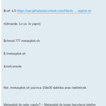
$curl -LO
https://raw.githubusercontent.com/Hax4u ... asploit.sh
•(olmazda -Lo yu -lo yapın)
$chmod 777 metasploit.sh
$./metasploit.sh
&msfconsole
Not:./metasploit.sh yazınca 15ile30 dakkika arası bekleticek
Metasploit ile neler yapılır? ~ Metasploit ile trojan hazırlayıp telefon