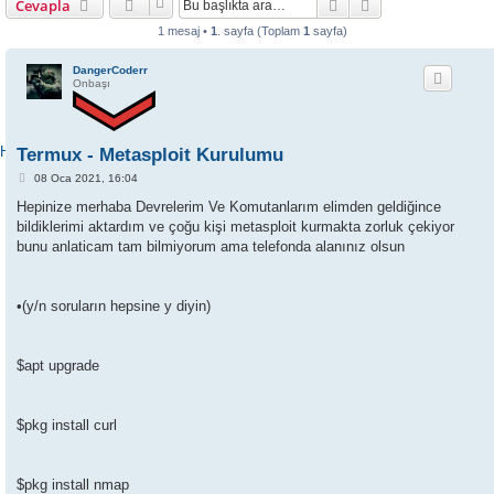
Ara
Gelişmiş arama
Cevapla
1 mesaj •
1
. sayfa (Toplam
1
sayfa)
DangerCoderr
Onbaşı
ANKA NEFERLER
TİM | FORUM
Hoşgeldiniz
Termux - Metasploit Kurulumu
M
08 Oca 2021, 16:04
e
s
Hepinize merhaba Devrelerim Ve Komutanlarım elimden geldiğince
a
bildiklerimi aktardım ve çoğu kişi metasploit kurmakta zorluk çekiyor
j
bunu anlaticam tam bilmiyorum ama telefonda alanınız olsun
•(y/n soruların hepsine y diyin)
$apt upgrade
$pkg install curl
$pkg install nmap