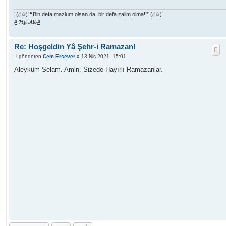
´(𝓒☆)`
“
Bin defa
mazlum
olsan da, bir defa
zalim
olma!
”
´(𝓒☆)`
#
𝓗𝔃. 𝓐𝓵𝓲
#
Re: Hoşgeldin Yâ Şehr-i Ramazan!
M
gönderen
Cem Ersever
»
13 Nis 2021, 15:01
e
s
Aleyküm Selam. Amin. Sizede Hayırlı Ramazanlar.
a
j