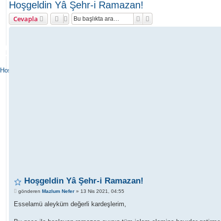
Hoşgeldin Yâ Şehr-i Ramazan!
Ara
Gelişmiş arama
Cevapla
ANKA NEFERLER
TİM | FORUM
Hoşgeldiniz
Hoşgeldin Yâ Şehr-i Ramazan!
M
gönderen
Mazlum Nefer
»
13 Nis 2021, 04:55
e
s
Esselamü aleyküm değerli kardeşlerim,
a
j