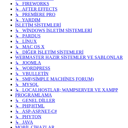
↳ FIREWORKS
↳ AFTER EFFECTS
↳ PREMİERE PRO
↳ YARDIM
İŞLETİM SİSTEMLERİ
↳ WİNDOWS İŞLETİM SİSTEMLERİ
↳ PARDUS
↳ LİNUX
↳ MAC OS X
↳ DİĞER İŞLETİM SİSTEMLERİ
WEBMASTER HAZIR SİSTEMLER VE ŞABLONLAR
↳ JOOMLA
↳ WORDPRESS
↳ VBULLETİN
↳ SMF(SİMPLE MACHİNES FORUM)
↳ MYSQL
↳ LOCALHOSTLAR; WAMPSERVER VE XAMPP
PROGRAMLAMA
↳ GENEL DİLLER
↳ PHP,HTML
↳ ASP-ASP.NET-C#
↳ PHYTON
↳ JAVA
MOBİL CİHAZLAR