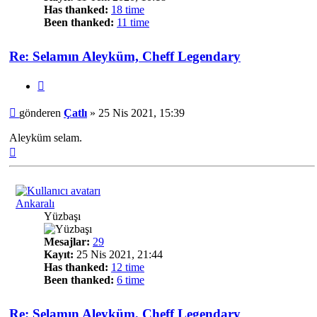
Has thanked:
18 time
Been thanked:
11 time
Re: Selamın Aleyküm, Cheff Legendary
Alıntı
Mesaj
gönderen
Çatlı
»
25 Nis 2021, 15:39
Aleyküm selam.
Başa
dön
Ankaralı
Yüzbaşı
Mesajlar:
29
Kayıt:
25 Nis 2021, 21:44
Has thanked:
12 time
Been thanked:
6 time
Re: Selamın Aleyküm, Cheff Legendary