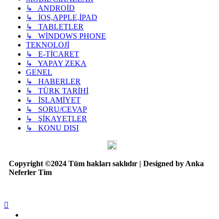
↳ ANDROİD
↳ İOS,APPLE,İPAD
↳ TABLETLER
↳ WİNDOWS PHONE
TEKNOLOJİ
↳ E-TİCARET
↳ YAPAY ZEKA
GENEL
↳ HABERLER
↳ TÜRK TARİHİ
↳ İSLAMİYET
↳ SORU/CEVAP
↳ ŞİKAYETLER
↳ KONU DIŞI
Copyright ©2024 Tüm hakları saklıdır | Designed by Anka
Neferler Tim