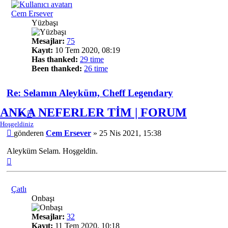
Cem Ersever
Yüzbaşı
Mesajlar:
75
Kayıt:
10 Tem 2020, 08:19
Has thanked:
29 time
Been thanked:
26 time
Re: Selamın Aleyküm, Cheff Legendary
ANKA NEFERLER TİM | FORUM
Alıntı
Hoşgeldiniz
Mesaj
gönderen
Cem Ersever
»
25 Nis 2021, 15:38
Aleyküm Selam. Hoşgeldin.
Başa
dön
Çatlı
Onbaşı
Mesajlar:
32
Kayıt:
11 Tem 2020, 10:18