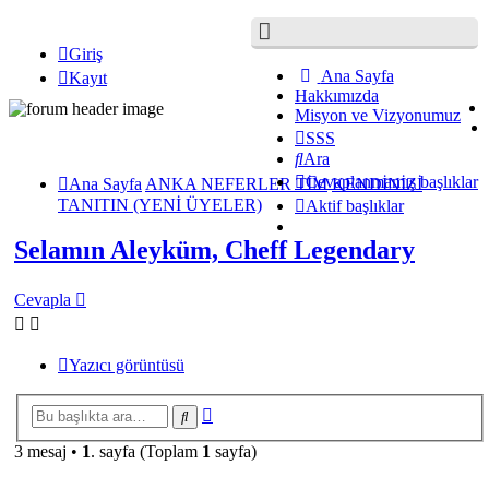
Giriş
Ana Sayfa
Kayıt
Hakkımızda
Misyon ve Vizyonumuz
SSS
Ara
Cevaplanmamış başlıklar
Ana Sayfa
ANKA NEFERLER TİM
KENDİNİZİ
TANITIN (YENİ ÜYELER)
Aktif başlıklar
Selamın Aleyküm, Cheff Legendary
Cevapla
Yazıcı görüntüsü
Gelişmiş
Ara
arama
3 mesaj •
1
. sayfa (Toplam
1
sayfa)