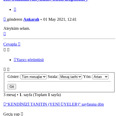
Alıntı
Mesaj
gönderen
Ankaralı
»
01 May 2021, 12:41
Aleyküm selam.
Başa
dön
Cevapla
Yazıcı görüntüsü
Göster:
Sırala:
Yön:
3 mesaj •
1
. sayfa (Toplam
1
sayfa)
“KENDİNİZİ TANITIN (YENİ ÜYELER)” sayfasına dön
Geçiş yap