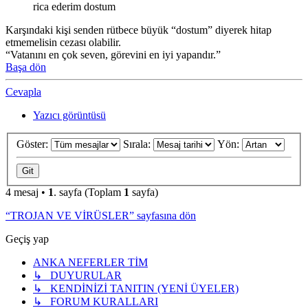
rica ederim dostum
Karşındaki kişi senden rütbece büyük “dostum” diyerek hitap
etmemelisin cezası olabilir.
“Vatanını en çok seven, görevini en iyi yapandır.”
Başa dön
Cevapla
Yazıcı görüntüsü
Göster:
Sırala:
Yön:
4 mesaj •
1
. sayfa (Toplam
1
sayfa)
“TROJAN VE VİRÜSLER” sayfasına dön
Geçiş yap
ANKA NEFERLER TİM
↳ DUYURULAR
↳ KENDİNİZİ TANITIN (YENİ ÜYELER)
↳ FORUM KURALLARI