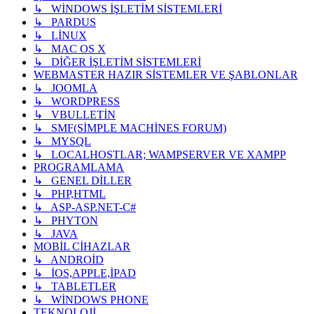
↳ WİNDOWS İŞLETİM SİSTEMLERİ
↳ PARDUS
↳ LİNUX
↳ MAC OS X
↳ DİĞER İŞLETİM SİSTEMLERİ
WEBMASTER HAZIR SİSTEMLER VE ŞABLONLAR
↳ JOOMLA
↳ WORDPRESS
↳ VBULLETİN
↳ SMF(SİMPLE MACHİNES FORUM)
↳ MYSQL
↳ LOCALHOSTLAR; WAMPSERVER VE XAMPP
PROGRAMLAMA
↳ GENEL DİLLER
↳ PHP,HTML
↳ ASP-ASP.NET-C#
↳ PHYTON
↳ JAVA
MOBİL CİHAZLAR
↳ ANDROİD
↳ İOS,APPLE,İPAD
↳ TABLETLER
↳ WİNDOWS PHONE
TEKNOLOJİ