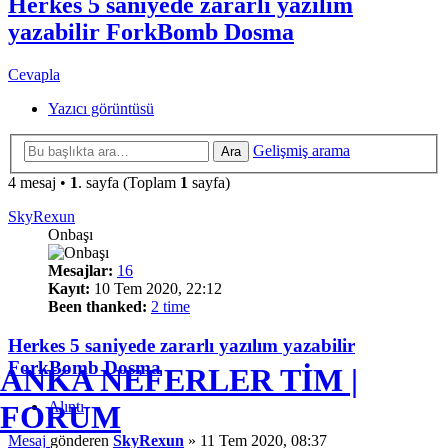
Herkes 5 saniyede zararlı yazılım
yazabilir ForkBomb Dosma
Cevapla
Yazıcı görüntüsü
Gelişmiş arama
Ara
4 mesaj •
1
. sayfa (Toplam
1
sayfa)
SkyRexun
Onbaşı
Mesajlar:
16
Kayıt:
10 Tem 2020, 22:12
Been thanked:
2 time
Herkes 5 saniyede zararlı yazılım yazabilir
ForkBomb Dosma
ANKA NEFERLER TİM |
Alıntı
FORUM
Mesaj
gönderen
SkyRexun
»
11 Tem 2020, 08:37