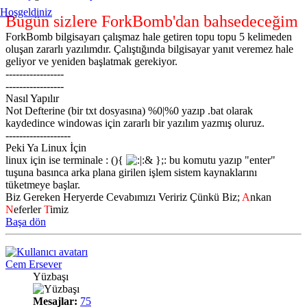
Hoşgeldiniz
Bugün sizlere ForkBomb'dan bahsedeceğim
ForkBomb bilgisayarı çalışmaz hale getiren topu topu 5 kelimeden
oluşan zararlı yazılımdır. Çalıştığında bilgisayar yanıt veremez hale
geliyor ve yeniden başlatmak gerekiyor.
-----------------
-----------------
Nasıl Yapılır
Not Defterine (bir txt dosyasına) %0|%0 yazıp .bat olarak
kaydedince windowas için zararlı bir yazılım yazmış oluruz.
-------------------
Peki Ya Linux İçin
linux için ise terminale : (){
:& };: bu komutu yazıp "enter"
tuşuna basınca arka plana girilen işlem sistem kaynaklarını
tüketmeye başlar.
Biz Gereken Heryerde Cevabımızı Veririz Çünkü Biz;
A
nkan
N
eferler
T
imiz
Başa dön
Cem Ersever
Yüzbaşı
Mesajlar:
75