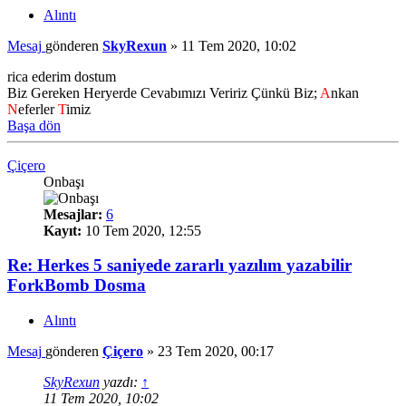
Alıntı
Mesaj
gönderen
SkyRexun
»
11 Tem 2020, 10:02
rica ederim dostum
Biz Gereken Heryerde Cevabımızı Veririz Çünkü Biz;
A
nkan
N
eferler
T
imiz
Başa dön
Çiçero
Onbaşı
Mesajlar:
6
Kayıt:
10 Tem 2020, 12:55
Re: Herkes 5 saniyede zararlı yazılım yazabilir
ForkBomb Dosma
Alıntı
Mesaj
gönderen
Çiçero
»
23 Tem 2020, 00:17
SkyRexun
yazdı:
↑
11 Tem 2020, 10:02