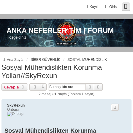
Kayıt
Giriş
ANKA NEFERLER TİM | FORUM
Hoşgeldiniz
Ana Sayfa
SİBER GÜVENLİK
SOSYAL MÜHENDİSLİK
Sosyal Mühendislikten Korunma
Yolları//SkyRexun
Ara
Gelişmiş arama
Cevapla
2 mesaj •
1
. sayfa (Toplam
1
sayfa)
SkyRexun
Onbaşı
Sosyal Mühendislikten Korunma