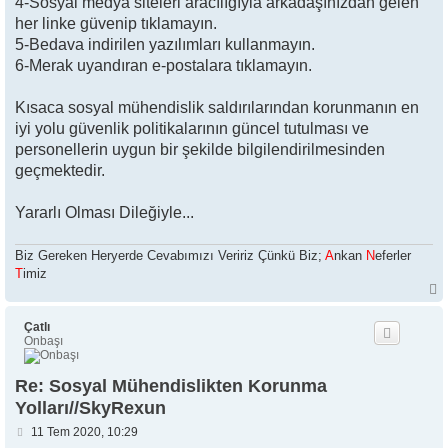
4-Sosyal medya siteleri aracılığıyla arkadaşınızdan gelen
her linke güvenip tıklamayın.
5-Bedava indirilen yazılımları kullanmayın.
6-Merak uyandıran e-postalara tıklamayın.
Kısaca sosyal mühendislik saldırılarından korunmanın en
iyi yolu güvenlik politikalarının güncel tutulması ve
personellerin uygun bir şekilde bilgilendirilmesinden
geçmektedir.
Yararlı Olması Dileğiyle...
Biz Gereken Heryerde Cevabımızı Veririz Çünkü Biz;
A
nkan
N
eferler
T
imiz
ş
Çatlı
Onbaşı
Re: Sosyal Mühendislikten Korunma
Yolları//SkyRexun
M
11 Tem 2020, 10:29
e