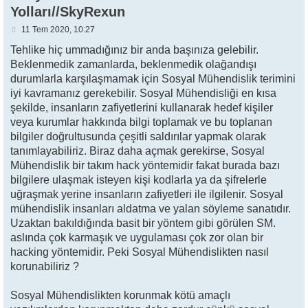
Yolları//SkyRexun
M
11 Tem 2020, 10:27
e
s
Tehlike hiç ummadığınız bir anda başınıza gelebilir.
a
Beklenmedik zamanlarda, beklenmedik olağandışı
j
durumlarla karşılaşmamak için Sosyal Mühendislik terimini
iyi kavramanız gerekebilir. Sosyal Mühendisliği en kısa
şekilde, insanların zafiyetlerini kullanarak hedef kişiler
veya kurumlar hakkında bilgi toplamak ve bu toplanan
bilgiler doğrultusunda çeşitli saldırılar yapmak olarak
tanımlayabiliriz. Biraz daha açmak gerekirse, Sosyal
Mühendislik bir takım hack yöntemidir fakat burada bazı
bilgilere ulaşmak isteyen kişi kodlarla ya da şifrelerle
uğraşmak yerine insanların zafiyetleri ile ilgilenir. Sosyal
mühendislik insanları aldatma ve yalan söyleme sanatıdır.
Uzaktan bakıldığında basit bir yöntem gibi görülen SM.
aslında çok karmaşık ve uygulaması çok zor olan bir
hacking yöntemidir. Peki Sosyal Mühendislikten nasıl
korunabiliriz ?
Sosyal Mühendislikten korunmak kötü amaçlı