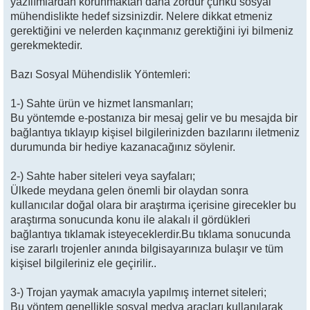
yazılımlardan korunmaktan daha zordur çünkü sosyal
mühendislikte hedef sizsinizdir. Nelere dikkat etmeniz
gerektiğini ve nelerden kaçınmanız gerektiğini iyi bilmeniz
gerekmektedir.
Bazı Sosyal Mühendislik Yöntemleri:
1-) Sahte ürün ve hizmet lansmanları;
Bu yöntemde e-postanıza bir mesaj gelir ve bu mesajda bir
bağlantıya tıklayıp kişisel bilgilerinizden bazılarını iletmeniz
durumunda bir hediye kazanacağınız söylenir.
2-) Sahte haber siteleri veya sayfaları;
Ülkede meydana gelen önemli bir olaydan sonra
kullanıcılar doğal olara bir araştırma içerisine girecekler bu
araştırma sonucunda konu ile alakalı il gördükleri
bağlantıya tıklamak isteyeceklerdir.Bu tıklama sonucunda
ise zararlı trojenler anında bilgisayarınıza bulaşır ve tüm
kişisel bilgileriniz ele geçirilir..
3-) Trojan yaymak amacıyla yapılmış internet siteleri;
Bu yöntem genellikle sosyal medya araçları kullanılarak