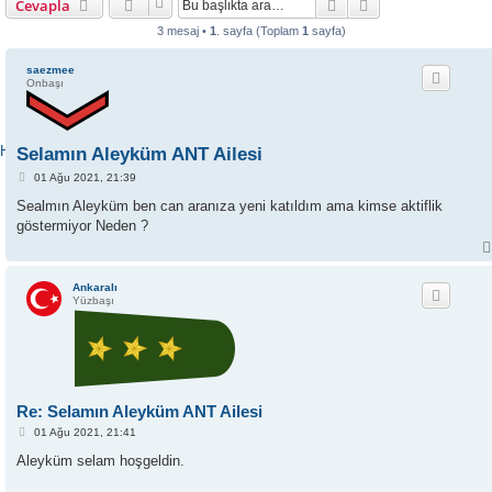
Ara
Gelişmiş arama
Cevapla
3 mesaj •
1
. sayfa (Toplam
1
sayfa)
saezmee
Onbaşı
ANKA NEFERLER
TİM | FORUM
Hoşgeldiniz
Selamın Aleyküm ANT Ailesi
M
01 Ağu 2021, 21:39
e
s
Sealmın Aleyküm ben can aranıza yeni katıldım ama kimse aktiflik
a
göstermiyor Neden ?
j
Ankaralı
Yüzbaşı
Re: Selamın Aleyküm ANT Ailesi
M
01 Ağu 2021, 21:41
e
s
Aleyküm selam hoşgeldin.
a
j