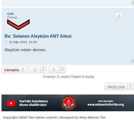
Çatlı
Onbaşı
Re: Selamın Aleyküm ANT Ailesi
M
01 Ağu 2021, 21:45
e
s
Aleyküm selam devrem.
a
j
Cevapla
3 mesaj •
1
. sayfa (Toplam
1
sayfa)
Geçiş yap
Copyright ©2024 Tüm hakları saklıdır | Designed by Anka Neferler Tim