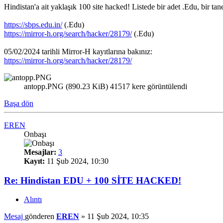
Hindistan'a ait yaklaşık 100 site hacked! Listede bir adet .Edu, bir tane 
https://sbps.edu.in/
(.Edu)
https://mirror-h.org/search/hacker/28179/
(.Edu)
05/02/2024 tarihli Mirror-H kayıtlarına bakınız:
https://mirror-h.org/search/hacker/28179/
antopp.PNG (890.23 KiB) 41517 kere görüntülendi
Başa dön
EREN
Onbaşı
Mesajlar:
3
Kayıt:
11 Şub 2024, 10:30
Re: Hindistan EDU + 100 SİTE HACKED!
Alıntı
Mesaj
gönderen
EREN
»
11 Şub 2024, 10:35