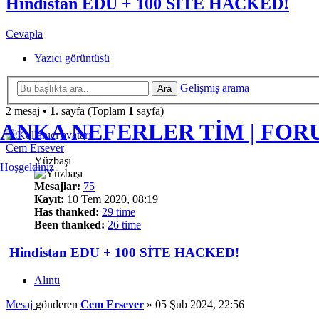
Hindistan EDU + 100 SİTE HACKED!
Cevapla
Yazıcı görüntüsü
Gelişmiş arama
Ara
2 mesaj •
1
. sayfa (Toplam
1
sayfa)
ANKA NEFERLER TİM | FO
Cem Ersever
Yüzbaşı
Hoşgeldiniz
Mesajlar:
75
Kayıt:
10 Tem 2020, 08:19
Has thanked:
29 time
Been thanked:
26 time
Hindistan EDU + 100 SİTE HACKED!
Alıntı
Mesaj
gönderen
Cem Ersever
»
05 Şub 2024, 22:56