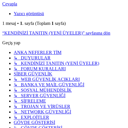
Cevapla
Yazıcı görüntüsü
1 mesaj •
1
. sayfa (Toplam
1
sayfa)
“KENDİNİZİ TANITIN (YENİ ÜYELER)” sayfasına dön
Geçiş yap
ANKA NEFERLER TİM
↳ DUYURULAR
↳ KENDİNİZİ TANITIN (YENİ ÜYELER)
↳ FORUM KURALLARI
SİBER GÜVENLİK
↳ WEB GÜVENLİK AÇIKLARI
↳ BANKA VE MAİL GÜVENLİĞİ
↳ SOSYAL MÜHENDİSLİK
↳ SERVER GÜVENLİĞİ
↳ ŞİFRELEME
↳ TROJAN VE VİRÜSLER
↳ NETWORK GÜVENLİĞİ
↳ EXPLOİTLER
GÖVDE GÖSTERİSİ
↳ GÖVDE GÖSTERİSİ