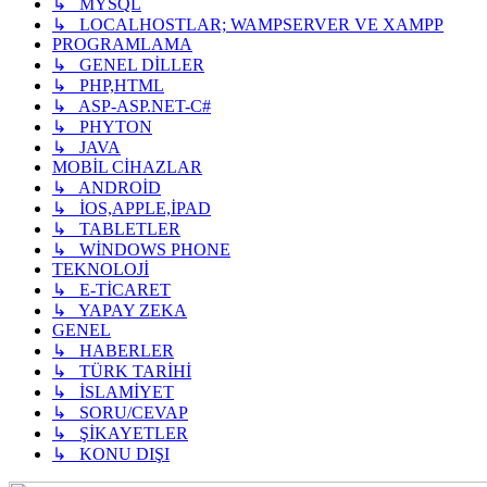
↳ MYSQL
↳ LOCALHOSTLAR; WAMPSERVER VE XAMPP
PROGRAMLAMA
↳ GENEL DİLLER
↳ PHP,HTML
↳ ASP-ASP.NET-C#
↳ PHYTON
↳ JAVA
MOBİL CİHAZLAR
↳ ANDROİD
↳ İOS,APPLE,İPAD
↳ TABLETLER
↳ WİNDOWS PHONE
TEKNOLOJİ
↳ E-TİCARET
↳ YAPAY ZEKA
GENEL
↳ HABERLER
↳ TÜRK TARİHİ
↳ İSLAMİYET
↳ SORU/CEVAP
↳ ŞİKAYETLER
↳ KONU DIŞI