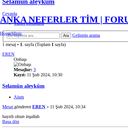
Selamün aleyküm
Cevapla
ANKA NEFERLER TİM | FO
Yazıcı görüntüsü
Hoşgeldiniz
Gelişmiş arama
Ara
1 mesaj •
1
. sayfa (Toplam
1
sayfa)
EREN
Onbaşı
Mesajlar:
3
Kayıt:
11 Şub 2024, 10:30
Selamün aleyküm
Alıntı
Mesaj
gönderen
EREN
»
11 Şub 2024, 10:34
hayırlı olsun inşallah
Başa dön